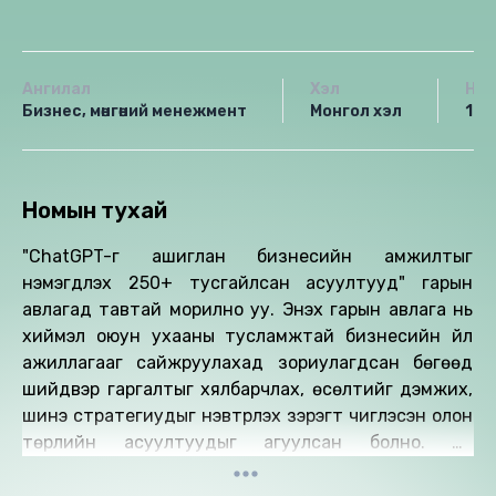
Ангилал
Хэл
Нас
Бизнес, мөнгөний менежмент
Монгол хэл
12+
Номын тухай
"ChatGPT-г ашиглан бизнесийн амжилтыг
нэмэгдүүлэх 250+ тусгайлсан асуултууд" гарын
авлагад тавтай морилно уу. Энэхүү гарын авлага нь
хиймэл оюун ухааны тусламжтай бизнесийн үйл
ажиллагааг сайжруулахад зориулагдсан бөгөөд
шийдвэр гаргалтыг хялбарчлах, өсөлтийг дэмжих,
шинэ стратегиудыг нэвтрүүлэх зэрэгт чиглэсэн олон
төрлийн асуултуудыг агуулсан болно. Та
бизнесийнхээ аль ч үйл ажиллагаанд тохирсон
асуултуудыг ашиглан ChatGPT-гийн боломжийг