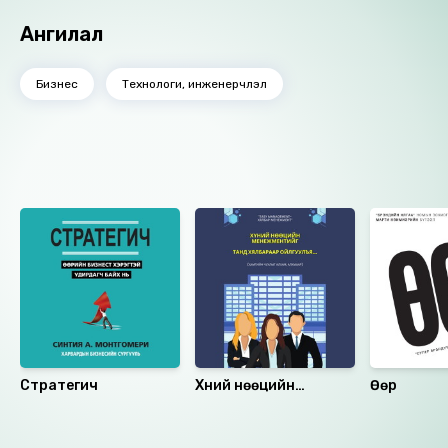
бүрэн дүүрэн ашиглах боломжтой.
Ангилал
Бизнес
Технологи, инженерчлэл
Ижил төстэй номнууд
Стратегич
Хүний нөөцийн
Өөр
менежментийг танд
хялбараар ойлгуулъя
Санал болгох