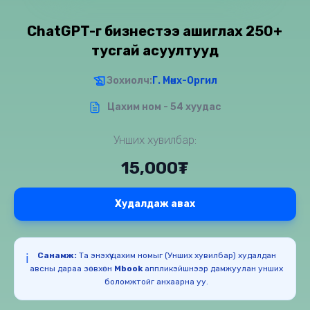
ChatGPT-г бизнестээ ашиглах 250+
тусгай асуултууд
Зохиолч:
Г. Мөнх-Оргил
Цахим ном - 54 хуудас
Унших хувилбар:
15,000₮
Худалдаж авах
Санамж:
Та энэхүү цахим номыг (Унших хувилбар) худалдан
ℹ️
авсны дараа зөвхөн
Mbook
аппликэйшнээр дамжуулан унших
боломжтойг анхаарна уу.