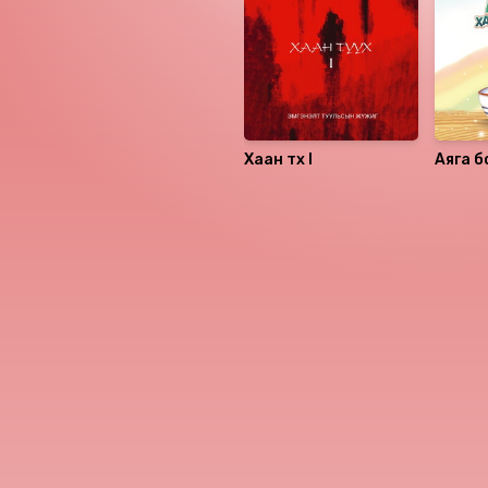
Хаан түүх I
Аяга б
гэр
Номын хэлэлцүүлэг
Номын талаар бусдад хув
Уншигчдын үнэлгээ, 