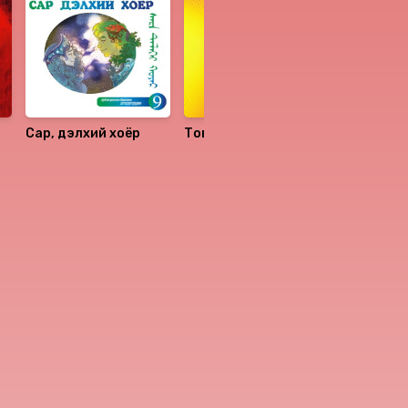
Сар, дэлхий хоёр
Товгүй Баярын Хот
Япон блю