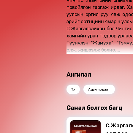
Чингис хаан өөрийн шанала
товойлгон гаргаж ирдэг. Харь
уулсын оргил руу явж одоо
эрийг ертөнцийн ямар ч улсын,
С.Жаргалсайхан бол Чингис 
хамгийн уран тодоор урласа
Түүнчлэн “Жамуха”, “Тэмү
олж, жишээлж болно.
Энэ бол зохиолч С.Жаргалса
монгол хүний мөн чанары
илэрхийлэхийг амьдралынха
Ангилал
гэрч юм.
Түүх
Адал явдалт
Санал болгох багц
С.Жаргал