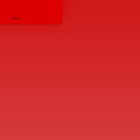
сэн
Хуудасны тоо
Зохиолч
5
53 хуудас
Сорогдогийн Жаргалс