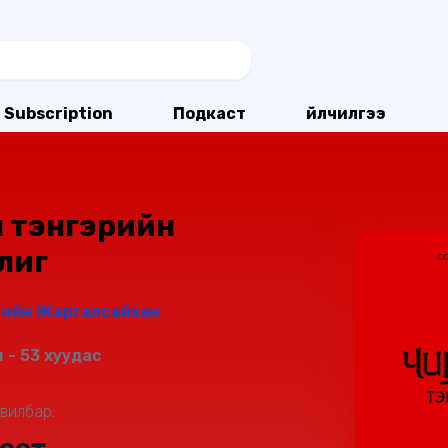
Subscription
Подкаст
Үйлчилгээ
н тэнгэрийн
лиг
гийн Жаргалсайхан
 - 53 хуудас
вилбар: