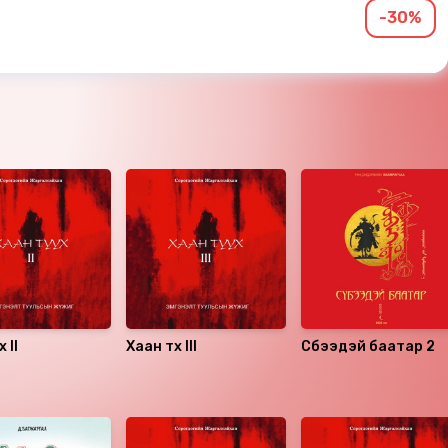
-30%
х II
Хаан түүх III
Сүбээдэй баатар 2