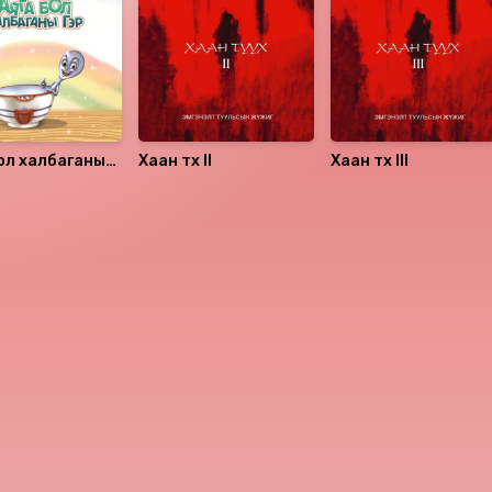
ол халбаганы
Хаан түүх II
Хаан түүх III
аалцаарай.
сэтгэгдэл
0