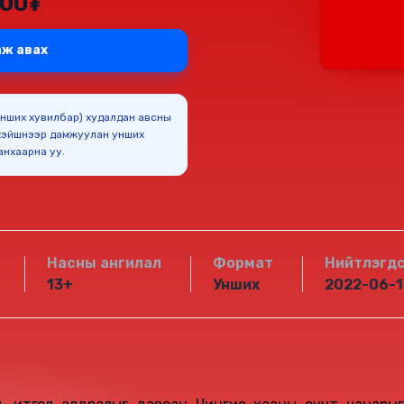
000₮
ж авах
(Унших хувилбар) худалдан авсны
эйшнээр дамжуулан унших
боломжтойг анхаарна уу.
Насны ангилал
Формат
Нийтлэгд
13+
Унших
2022-06-1