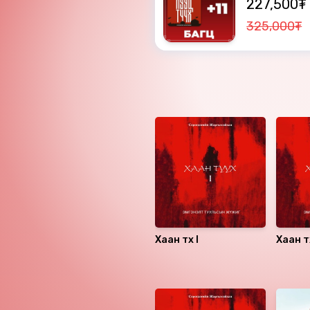
227,500₮
325,000₮
Ижил төстэй номнууд
Хаан түүх I
Хаан түү
Санал болгох