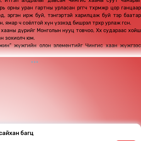
л, итгэл алдралыг давсан Чингис хааны суут чанарыг
 орны уран гартны урласан өргөгч төхөөрөмжөөр цор ганцаар
д, эргэн ирж буй, тэнгэртэй харилцаж буй тэр баатар
 ямар ч соёлтой хүн үзэхэд бишрэл төрөхөөр урлаж өгсөн.
хааны дүрийг Монголын нууц товчоо, Хөх судараас хойш
н зохиолч юм.
үжин” жүжгийн олон элементийг Чингис хаан жүжгээс
йхан XIII зуунд дэлхий дахиныг байлдан дагуулсан тэр
г уран зохиолын арга хэрэглүүрээр бүрэн дүүрэн
а сүүлийн 10 гаруй жилд эрмэлзэн, туурвин бүтээсний
сайхан багц