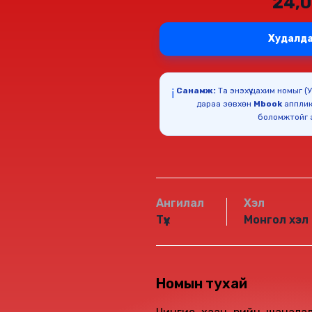
24,
Худалда
Санамж:
Та энэхүү цахим номыг 
ℹ️
дараа зөвхөн
Mbook
апплик
Ангилал
Хэл
Түүх
Монгол хэл
Номын тухай