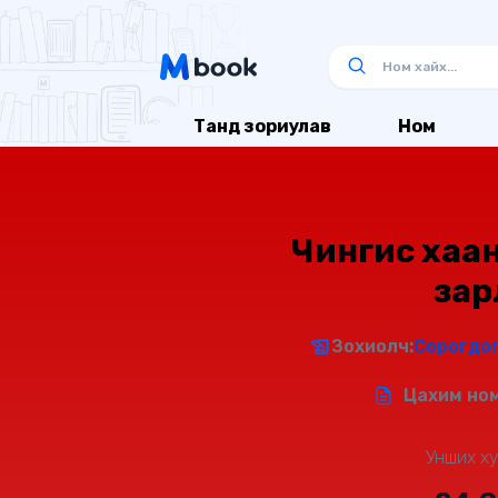
Танд зориулав
Ном
Чингис хаа
зар
Зохиолч:
Сорогдо
Цахим ном
Унших ху