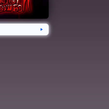
дсэн
Хугацаа
Аудио номын хэмжээ
-13
1 цаг 19 минут
109.4 MB