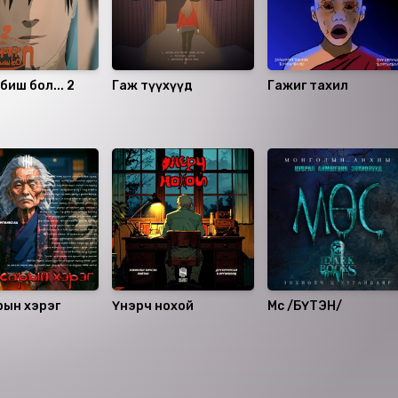
л биш бол... 2
Гаж түүхүүд
Гажиг тахил
рын хэрэг
Үнэрч нохой
Мөс /БҮТЭН/