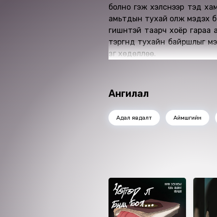
болно гэж хэлснээр тэд хам
амьтдын тухай олж мэдэх ба
гишүүнтэй таарч хоёр гараа
тэргүүнд тухайн байршлыг мэ
зүг хөдөллөө.
Ангилал
Адал явдалт
Аймшгийн
Ижил төстэй номнууд