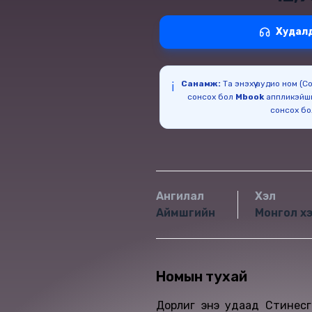
Худал
Санамж:
Та энэхүү аудио ном (
ℹ️
сонсох бол
Mbook
аппликэйш
сонсох б
Ангилал
Хэл
Аймшгийн
Монгол х
Номын тухай
Дорлиг энэ удаад Стинесга