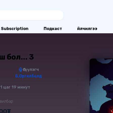
Subscription
Подкаст
Үйлчилгээ
иш бол... 3
Өгүүлэгч
Б.Оргилболд
 1 цаг 19 минут
вилбар:
900₮