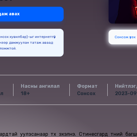
даж авах
Сонсох хувилбар)-ыг интернетгүй
Сонсож үзэх
нээр дамжуулан татаж аваад
оломжтой.
Насны ангилал
Формат
Нийтлэг
эл
18+
Сонсох
2023-09
рдтай уулзсанаар түүх эхэлнэ. Стинесгард түүний багш