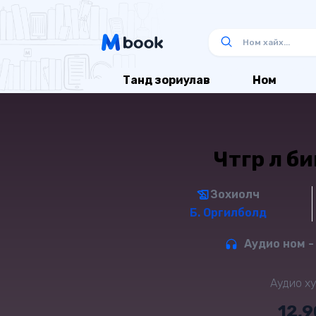
Танд зориулав
Ном
Чөтгөр л б
Зохиолч
Б. Оргилболд
Аудио ном -
Аудио ху
12,