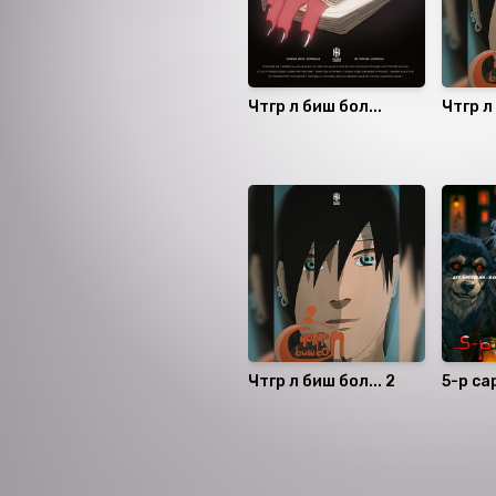
Чөтгөр л биш бол...
Чөтгөр 
Санал болгох
Чөтгөр л биш бол... 2
5-р са