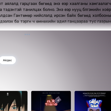
т аялалд гарцгаах бөгөөд энэ үеэр хаалганы хамгаалагч
 тэдэнтэй танилцах болно. Энэ үеэр нууц бүлгэмийн хоёр
 алдсан Гантөмөр нийслэлд ирсэн байх бөгөөд холбооны
дээлэх ба тэргүүн ч өмнөхийн адил ганцаараа тус газрын
Айдас