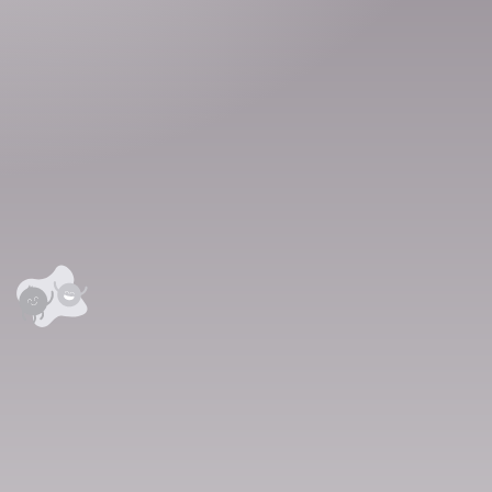
аалцаарай.
 сэтгэгдэл
0
анхны үнэлгээг өгнө үү ⭐⭐⭐⭐⭐