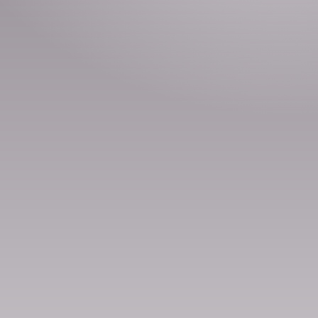
Номын хэлэлцүүлэг
Номын талаар бусдад хув
Сонсогчдын үнэлгээ,
Номд хамгийн 