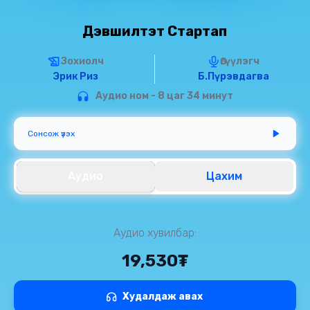
Дэвшилтэт Стартап
Зохиолч
Өгүүлэгч
Эрик Риз
Б.Пүрэвдагва
Аудио ном - 8 цаг 34 минут
Сонсож үзэх
Аудио
Цахим
Аудио хувилбар:
19,530₮
Худалдаж авах