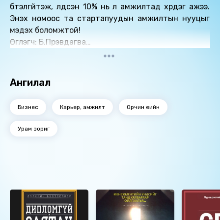
бүтэлгүйтэж, үлдсэн 10% нь л амжилтад хүрдэг ажээ.
Энэхүү номоос та стартапуудын амжилтын нууцыг
мэдэх боломжтой!
Өгүүлэгч: Б.Пүрэвдагва
Найруулагч: М.Сүрэнхорлоо, Д.Баярнэмэх
"МBOOK" студид бүтээв.
Зохиогчийн эрх хуулиар хамгаалагдсан 2022 он.
Ангилал
Бизнес
Карьер, амжилт
Орчин үеийн
Урам зориг
Ижил төстэй номнууд