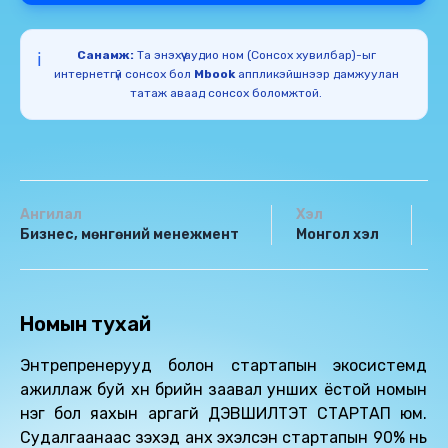
Санамж:
Та энэхүү аудио ном (Сонсох хувилбар)-ыг
ℹ️
интернетгүй сонсох бол
Mbook
аппликэйшнээр дамжуулан
татаж аваад сонсох боломжтой.
Ангилал
Хэл
Н
Бизнес, мөнгөний менежмент
Монгол хэл
1
Номын тухай
Энтрепренерууд болон стартапын экосистемд
ажиллаж буй хүн бүрийн заавал унших ёстой номын
нэг бол яахын аргагүй ДЭВШИЛТЭТ СТАРТАП юм.
Судалгаанаас үзэхэд анх эхэлсэн стартапын 90% нь