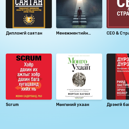
Дипломгүй саятан
Менежментийн
СЕО & Стр
үндсийг танд
хялбараар
Санал болгох
ойлгуулъя...
Scrum
Мөнгөний ухаан
Дүрэмгүй ба