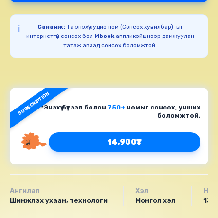
Санамж:
Та энэхүү аудио ном (Сонсох хувилбар)-ыг
ℹ️
интернетгүй сонсох бол
Mbook
аппликэйшнээр дамжуулан
татаж аваад сонсох боломжтой.
SUBSCRIPTION
*Энэхүү бүтээл болон
750+
номыг сонсох, унших
боломжтой.
14,900₮
Ангилал
Хэл
Нас
Шинжлэх ухаан, технологи
Монгол хэл
13+