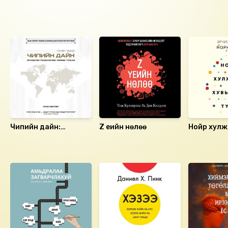
Найруулагч: Д.Баярнэмэх, Б.Батболд
"МBOOK" студид бүтээв.
Ижил төстэй номнууд
Зохиогчийн эрх хуулиар хамгаалагдсан 2022 он.
Чипийн дайн:
Z үеийн нөлөө
Нойр хул
Ирээдүйн
хувьслын тү
технологийн төлөөх
Санал болгох
тулаан