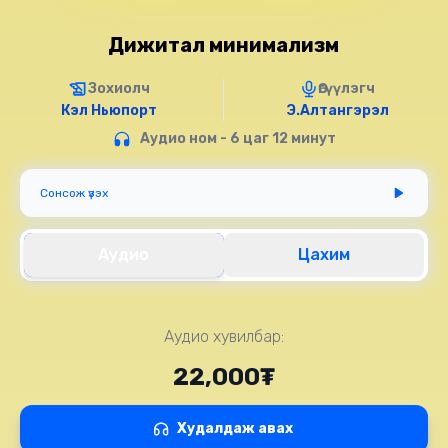
Дижитал минимализм
Зохиолч
Өгүүлэгч
Кэл Ньюпорт
Э.Алтангэрэл
Аудио ном - 6 цаг 12 минут
Сонсож үзэх
Аудио
Цахим
Аудио хувилбар:
22,000₮
Худалдаж авах