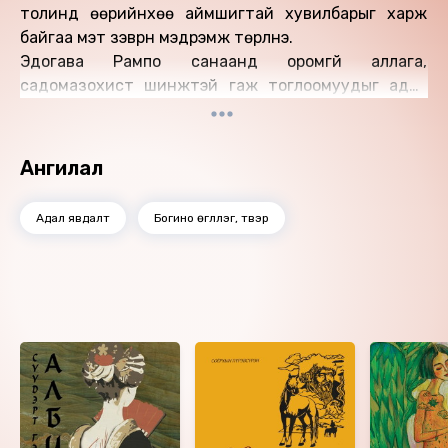
толинд өөрийнхөө аймшигтай хувилбарыг харж
байгаа мэт зэврүүн мэдрэмж төрүүлнэ.
Эдогава Рампо санаанд оромгүй аллага,
садомазохист шинжтэй гаж тоглоомуудыг адал
явдалт зохиолын уран сэтгэмжтэй хослуулж,
сонсогчийг гарцгүй хонгилд төөрүүлж орхидог. Харин
яг аймшгийн гүн рүү унах гэж аргагүй болсон мөчид
Ангилал
гэнэтхэн тэр хонгилоос түлхэн гаргаж орхих нь
Рампогийн онцгой арга барил.
Адал явдалт
Богино өгүүллэг, түүвэр
Энэ л түүний төгс чанар, япон хэв маяг юм.
Өгүүлэгч: Б.Дархансүх
Найруулагч: Д.Баярнэмэх
"МBOOK" студид бүтээв.
Ижил төстэй номнууд
Зохиогчийн эрх хуулиар хамгаалагдсан 2025 он.