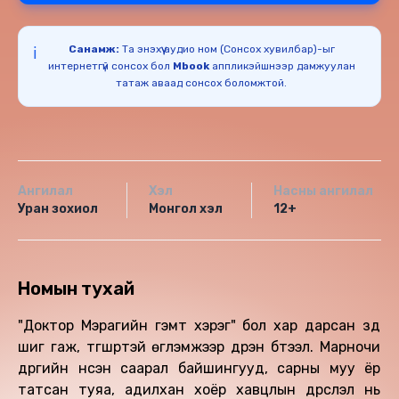
Санамж:
Та энэхүү аудио ном (Сонсох хувилбар)-ыг
ℹ️
интернетгүй сонсох бол
Mbook
аппликэйшнээр дамжуулан
татаж аваад сонсох боломжтой.
Ангилал
Хэл
Насны ангилал
Уран зохиол
Монгол хэл
12+
Номын тухай
"Доктор Мэрагийн гэмт хэрэг" бол хар дарсан зүүд
шиг гаж, түгшүүртэй өгүүлэмжээр дүүрэн бүтээл. Марүноүчи
дүүргийн үнсэн саарал байшингууд, сарны муу ёр
татсан туяа, адилхан хоёр хавцлын дүрслэл нь