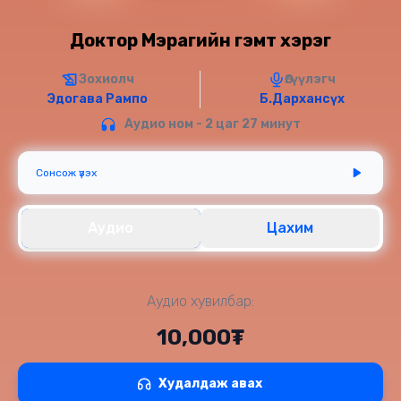
Доктор Мэрагийн гэмт хэрэг
Зохиолч
Өгүүлэгч
Эдогава Рампо
Б.Дархансүх
Аудио ном - 2 цаг 27 минут
Сонсож үзэх
Аудио
Цахим
Аудио хувилбар:
10,000₮
Худалдаж авах