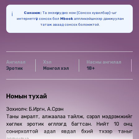
Санамж:
Та энэхүү аудио ном (Сонсох хувилбар)-ыг
ℹ️
интернетгүй сонсох бол
Mbook
аппликэйшнээр дамжуулан
татаж аваад сонсох боломжтой.
Ангилал
Хэл
Насны ангилал
Эротик
Монгол хэл
18+
Номын тухай
Зохиолч: Б.Иргүн, А.Сүрэн
Таны амралт, алжаалаа тайлж, сэрэл мэдрэмжийг
хөглөх эротик өгүүллэгүүд багтсан. Нийт 10 онц
сонирхолтой адал явдал бүхий түүхээр таныг
аялуулна.