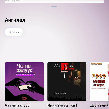
Ангилал
Эротик
Ижил төстэй номнууд
Чатны залуус
Миний нууц түүхүүд I
Дууч эмийн 