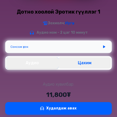
Дотно хоолой Эротик өгүүллэг 1
Зохиолч:
Иргүн
Аудио ном - 2 цаг 10 минут
Сонсож үзэх
Аудио
Цахим
Аудио хувилбар:
11,800₮
Худалдаж авах