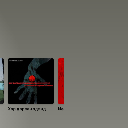
Хар дарсан зүүдэнд
Мөнгөн ембүүний нууц
Үхлийн х
болсон солиорол