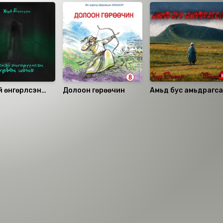
 өнгөрүүлсэн
Долоон гөрөөчин
Амьд бус амьдрагс
н шөнө
аалцаарай.
 сэтгэгдэл
0