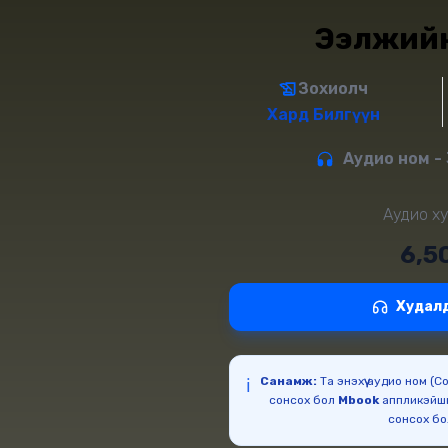
Ээлжийн
Зохиолч
Хард Билгүүн
Аудио ном - 
Аудио ху
6,5
Худал
Санамж:
Та энэхүү аудио ном (
ℹ️
сонсох бол
Mbook
аппликэйш
сонсох б