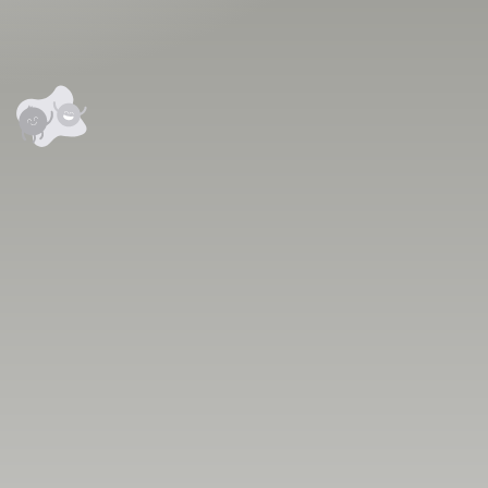
анхны үнэлгээг өгнө үү ⭐⭐⭐⭐⭐