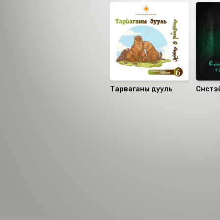
Тарваганы дууль
Сүнстэй
гурва
Номын хэлэлцүүлэг
Номын талаар бусдад хув
Сонсогчдын үнэлгээ,