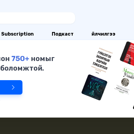
Subscription
Подкаст
Үйлчилгээ
олон
750+
номыг
 боломжтой.
р