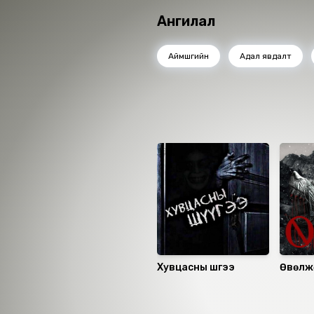
Ангилал
Аймшгийн
Адал явдалт
Ижил төстэй номнууд
Хувцасны шүүгээ
Өвөлж
Санал болгох