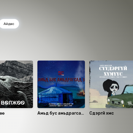
Айдас
өө
Амьд бус амьдрагсад
Сүүдэргүй хүмүүс
3