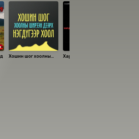
ад
Хошин шог хоолны
Хар дарсан зүүдэнд
Гучин до
ширээн дээрх
болсон солиорол
нэгдүгээр хоол