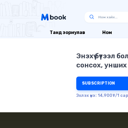
Танд зориулав
Ном
Энэхүү бүтээл б
сонсох, унших
SUBSCRIPTION
Эхлэх үнэ: 14,900₮/1 са