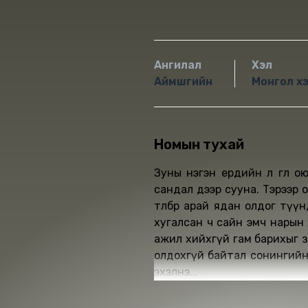
Ангилал
Хэл
Аймшгийн
Монгол х
Номын тухай
Зуны нэгэн ердийн л өглөө 
сандал дээр сууна. Тэрээр олон дүүт
төлбөрөө арай ядан олдог түү
хугалсан ч сайн эмч нарын 
ажил хийхгүй гам барихыг з
олдохгүй байтал сонингийн
эхэлнэ...