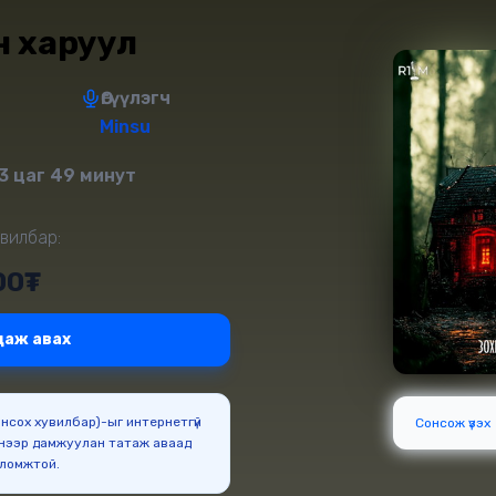
 харуул
Өгүүлэгч
Minsu
3 цаг 49 минут
вилбар:
00₮
даж авах
Сонсох хувилбар)-ыг интернетгүй
Сонсож үзэх
нээр дамжуулан татаж аваад
оломжтой.