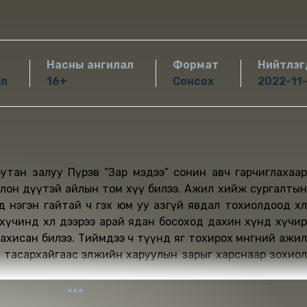
Насны ангилал
Формат
Нийтлэг
эл
16+
Сонсох
2022-11
оюутан залуу Пүрэв “Зар мэдээ” сонин авч гарчиглахаар
эй айлын том хүү билээ. Ажил хийж сургалтын
нд нэгэн гайтай ч гэх юм уу азгүй явдал тохиолдоод хөлөө
хүчинд хөл дээрээ арай ядан босоход дахин хүнд хүчир
ахисан билээ. Тиймдээ ч түүнд яг тохирох мөнгөний ажил
 тасархайгаас элжийн харуулын зарыг харснаар зохиол