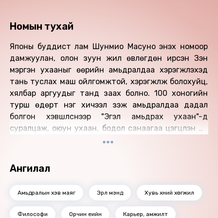
Номын тухай
Японы буддист лам Шунмио Масуно энэхүү номоор
дамжуулан, олон зуун жил өвлөгдөн ирсэн Зэн
мэргэн ухааныг өөрийн амьдралдаа хэрэгжүүлэхэд
тань туслах маш ойлгомжтой, хэрэгжүүлж болохуйц,
хялбар аргуудыг танд заах болно. 100 хоногийн
турш өдөрт нэг хичээл үзэж амьдралдаа дадал
болгон хэвшүүлснээр "Эгэл амьдрах ухаан"-д
суралцаж, оюун ухаан, бодол санаагаа цэгцлэн илүү
амар тайван, аз жаргалтай амьдарч чадна гэдэгт
итгэлтэй байна.
Ангилал
Бүтээлийг уншсан: Б.Пүрэвдагва
Найруулагч: Д.Баярнэмэх, М.Сүрэнхорлоо
Амьдралын хэв маяг
Эрүүл мэнд
Хувь хүний хөгжил
"М Нэмэх" студид бүтээв.
Зохиогчийн эрх хуулиар хамгаалагдсан 2023 он.
Философи
Орчин үеийн
Карьер, амжилт