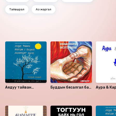
Тайвшрал
Аз жаргал
Ижил төстэй номнууд
Аядуу тайван
Буддын бясалгал ба
Аура & Ка
ахуйдаа л бидний
сэтгэл судлал
анзаардаг зүйлс
Санал болгох