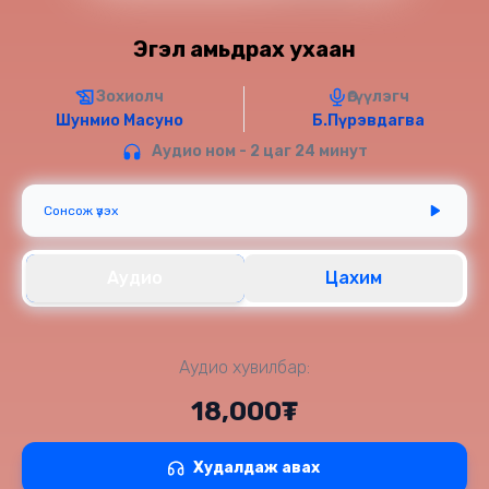
Эгэл амьдрах ухаан
Зохиолч
Өгүүлэгч
Шунмио Масуно
Б.Пүрэвдагва
Аудио ном - 2 цаг 24 минут
Сонсож үзэх
Аудио
Цахим
Аудио хувилбар:
18,000₮
Худалдаж авах