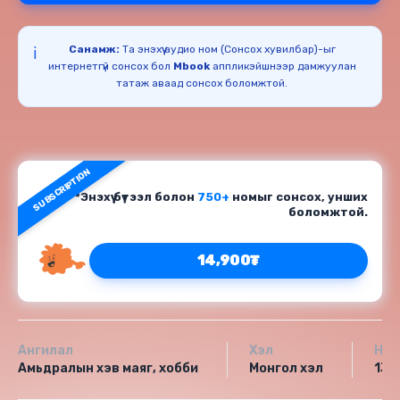
Санамж:
Та энэхүү аудио ном (Сонсох хувилбар)-ыг
ℹ️
интернетгүй сонсох бол
Mbook
аппликэйшнээр дамжуулан
татаж аваад сонсох боломжтой.
SUBSCRIPTION
*Энэхүү бүтээл болон
750+
номыг сонсох, унших
боломжтой.
14,900₮
Ангилал
Хэл
Нас
Амьдралын хэв маяг, хобби
Монгол хэл
13+