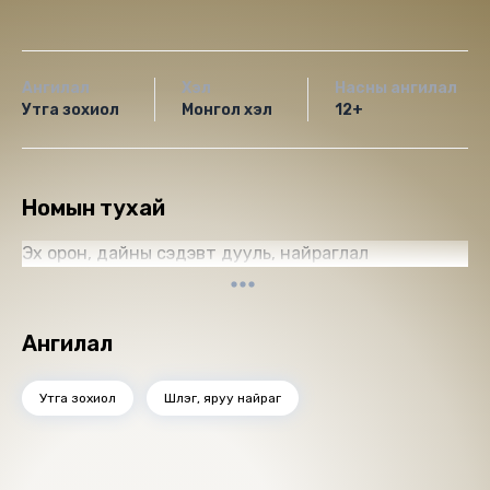
Ангилал
Хэл
Насны ангилал
Утга зохиол
Монгол хэл
12+
Номын тухай
Эх орон, дайны сэдэвт дууль, найраглал
Ангилал
Утга зохиол
Шүлэг, яруу найраг