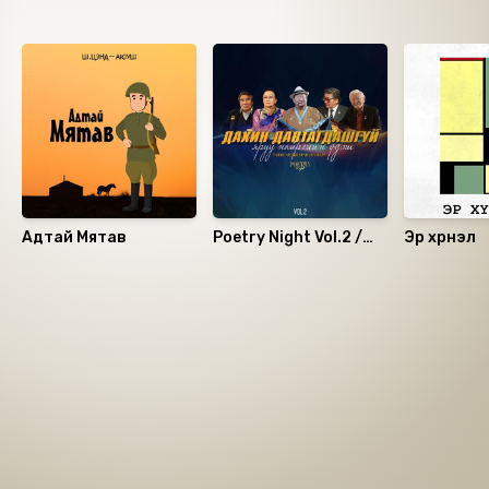
Санал болгох
Адтай Мятав
Poetry Night Vol.2 /
Эр хүүрнэл
Яруу найргийн үдэш/
Номын хэлэлцүүлэг
Номын талаар бусдад хуваалцаарай.