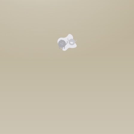
Уншигчдын үнэлгээ, сэтгэгдэл
0
Номд хамгийн анхны үнэлгээг өгнө үү ⭐⭐⭐⭐⭐