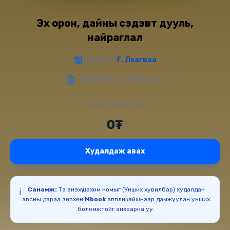
Эх орон, дайны сэдэвт дууль,
найраглал
Зохиолч:
Г. Лхагваа
Цахим ном - 33 хуудас
Унших хувилбар:
0₮
Худалдаж авах
Санамж:
Та энэхүү цахим номыг (Унших хувилбар) худалдан
ℹ️
авсны дараа зөвхөн
Mbook
аппликэйшнээр дамжуулан унших
боломжтойг анхаарна уу.