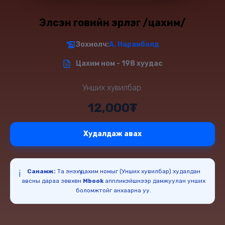
Элсэн говийн эрлэг /цахим/
Зохиолч:
А. Наранболд
Цахим ном - 198 хуудас
Унших хувилбар:
12,000₮
Худалдаж авах
Санамж:
Та энэхүү цахим номыг (Унших хувилбар) худалдан
ℹ️
авсны дараа зөвхөн
Mbook
аппликэйшнээр дамжуулан унших
боломжтойг анхаарна уу.