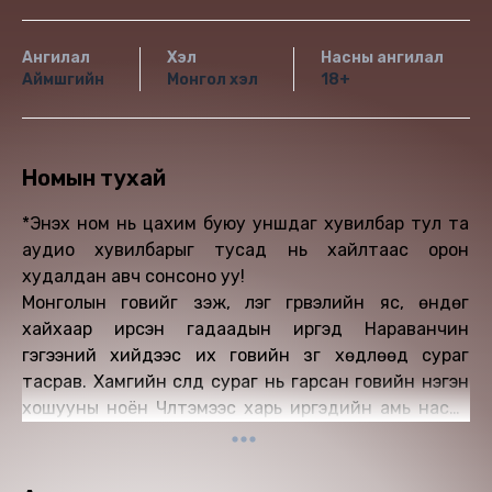
Ангилал
Хэл
Насны ангилал
Аймшгийн
Монгол хэл
18+
Номын тухай
*Энэхүү ном нь цахим буюу уншдаг хувилбар тул та
аудио хувилбарыг тусад нь хайлтаас орон
худалдан авч сонсоно уу!
Монголын говийг үзэж, үлэг гүрвэлийн яс, өндөг
хайхаар ирсэн гадаадын иргэд Нараванчин
гэгээний хийдээс их говийн зүг хөдлөөд сураг
тасрав. Хамгийн сүүлд сураг нь гарсан говийн нэгэн
хошууны ноён Чүлтэмээс харь иргэдийн амь насыг
нэхэж, түргэн олохыг даалгасан буухиаг Манжийн
хүрээ амбаны газраас ирүүлжээ. Эрлийг хошуу
хотлоороо хийсэн боловч тусыг эс олов. Ингээд