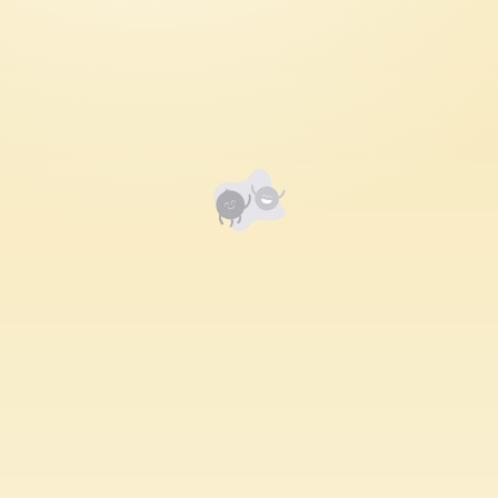
Сонсогчдын үнэлгээ, сэтгэгдэл
0
Номд хамгийн анхны үнэлгээг өгнө үү ⭐⭐⭐⭐⭐