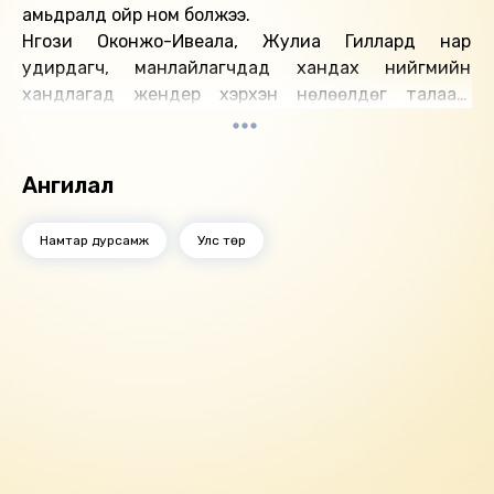
амьдралд ойр ном болжээ.
Нгози Оконжо-Ивеала, Жулиа Гиллард нар
удирдагч, манлайлагчдад хандах нийгмийн
хандлагад жендер хэрхэн нөлөөлдөг талаар,
дэлхийн улс төр, эдийн засаг, олон улсын
хүмүүнлэгийн салбарт хуримтлуулсан арвин их
туршлагадаа үндэслэсэн өөрсдийн гэсэн хүчтэй
Ангилал
бөгөөд тогтсон үзэл санаатай зохиогчид юм.
“Эмэгтэйчүүд ба манлайлал” хэмээх энэхүү ном эмэгтэй
Намтар дурсамж
Улс төр
удирдагчдын замнал дахь өвөрмөц онцлог ялгааг
гүнзгий судалж, цогцоор нь авч үзсэн бүтээл юм.
Өгүүлэгч: Б.Уламбаяр
Найруулагч: Д.Баярнэмэх
"МBOOK" студид бүтээв.
Зохиогчийн эрх хуулиар хамгаалагдсан 2026 он.
Номын хэлэлцүүлэг
Номын талаар бусдад хуваалцаарай.