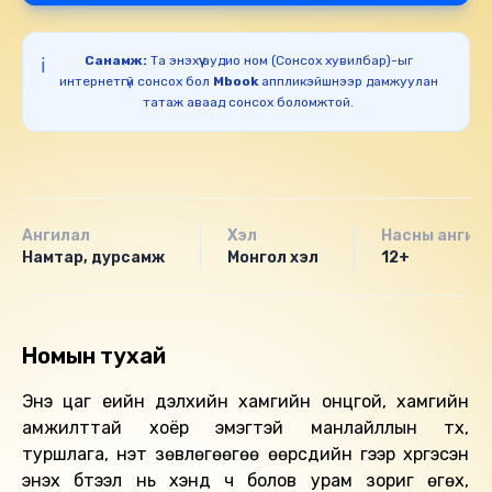
Санамж:
Та энэхүү аудио ном (Сонсох хувилбар)-ыг
ℹ️
интернетгүй сонсох бол
Mbook
аппликэйшнээр дамжуулан
татаж аваад сонсох боломжтой.
Ангилал
Хэл
Насны ангил
Намтар, дурсамж
Монгол хэл
12+
Номын тухай
Энэ цаг үеийн дэлхийн хамгийн онцгой, хамгийн
амжилттай хоёр эмэгтэй манлайллын түүх,
туршлага, үнэт зөвлөгөөгөө өөрсдийн үгээр хүргэсэн
энэхүү бүтээл нь хэнд ч болов урам зориг өгөх,