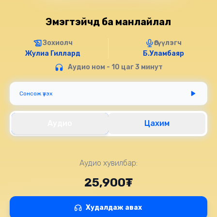
Эмэгтэйчүүд ба манлайлал
Зохиолч
Өгүүлэгч
Жулиа Гиллард
Б.Уламбаяр
Аудио ном - 10 цаг 3 минут
Сонсож үзэх
Аудио
Цахим
Аудио хувилбар:
25,900₮
Худалдаж авах