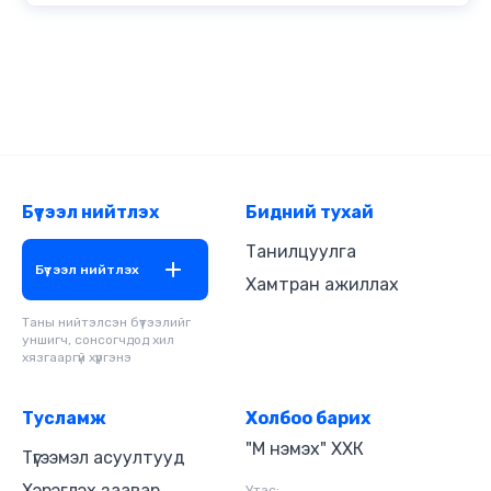
Бүтээл нийтлэх
Бидний тухай
Танилцуулга
Бүтээл нийтлэх
Хамтран ажиллах
Таны нийтэлсэн бүтээлийг
уншигч, сонсогчдод хил
хязгааргүй хүргэнэ
Тусламж
Холбоо барих
"М нэмэх" ХХК
Түгээмэл асуултууд
Хэрэглэх заавар
Утас: