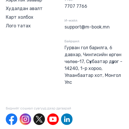
7707 7766
Худалдан авалт
Карт холбох
И-мэйл:
Лого татах
support@m-book.mn
Байршил:
Гурван гол барилга, 6
давхар, Чингисийн өргөн
чөлөө-17, Сүхбаатар дүүрэг -
14240, 1-р хороо,
Улаанбаатар хот, Монгол
Улс
Биднийг сошиал сувгууд дээр дагаaрай