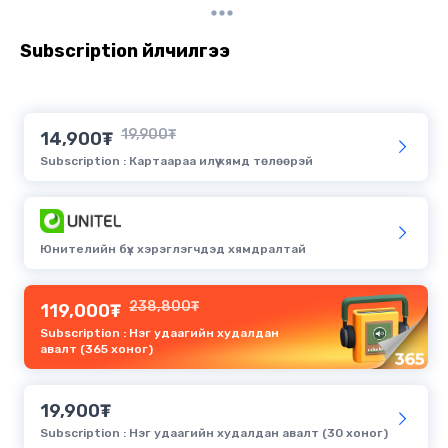
Subscription үйлчилгээ
19,900₮
14,900₮
Subscription : Картаараа илүү хямд төлөөрэй
Юнителийн бүх хэрэглэгчдэд хямдралтай
238,800₮
119,000₮
Subscription : Нэг удаагийн худалдан
авалт (365 хоног)
19,900₮
Subscription : Нэг удаагийн худалдан авалт (30 хоног)