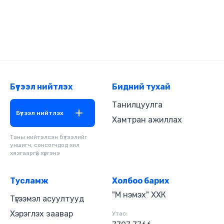
Бүтээл нийтлэх
Бидний тухай
Танилцуулга
Бүтээл нийтлэх
Хамтран ажиллах
Таны нийтэлсэн бүтээлийг
уншигч, сонсогчдод хил
хязгааргүй хүргэнэ
Тусламж
Холбоо барих
"М нэмэх" ХХК
Түгээмэл асуултууд
Хэрэглэх заавар
Утас: