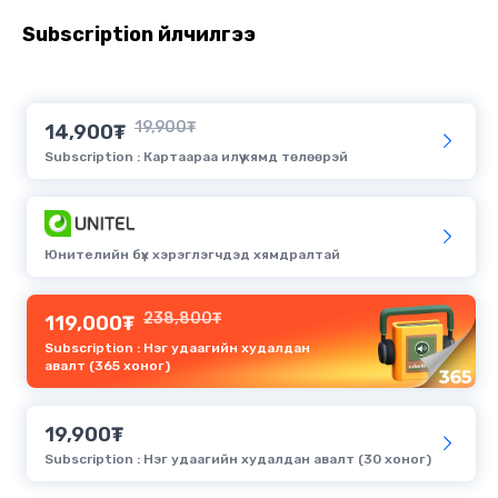
Subscription үйлчилгээ
19,900₮
14,900₮
Subscription : Картаараа илүү хямд төлөөрэй
Юнителийн бүх хэрэглэгчдэд хямдралтай
238,800₮
119,000₮
Subscription : Нэг удаагийн худалдан
авалт (365 хоног)
19,900₮
Subscription : Нэг удаагийн худалдан авалт (30 хоног)