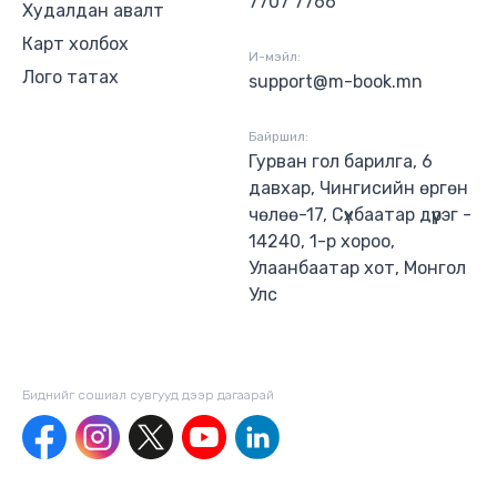
7707 7766
Худалдан авалт
Карт холбох
И-мэйл:
Лого татах
support@m-book.mn
Байршил:
Гурван гол барилга, 6
давхар, Чингисийн өргөн
чөлөө-17, Сүхбаатар дүүрэг -
14240, 1-р хороо,
Улаанбаатар хот, Монгол
Улс
Биднийг сошиал сувгууд дээр дагаaрай