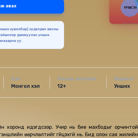
ж авах
(Унших хувилбар) худалдан авсны
эйшнээр дамжуулан унших
боломжтойг анхаарна уу.
Хэл
Насны ангилал
Формат
Монгол хэл
12+
Унших
лийн хоронд идэгдсээр. Учир нь бие махбодыг орчинтой
гэншлийн өөрчлөлтийг гүйцэхгүй нь. Бид олон сая жилийн