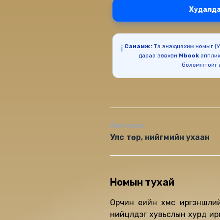
Худалда
Санамж:
Та энэхүү цахим номыг 
ℹ️
дараа зөвхөн
Mbook
апплик
Ангилал
Улс төр, нийгмийн ухаан
Номын тухай
Орчин үеийн хүмүүс иргэнш
нийцүүлдэг хувьслын хурд ир