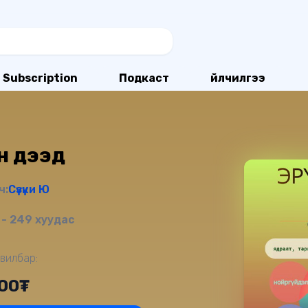
Subscription
Подкаст
Үйлчилгээ
йн дээд
ч:
Сүзүки Юү
- 249 хуудас
вилбар:
000₮