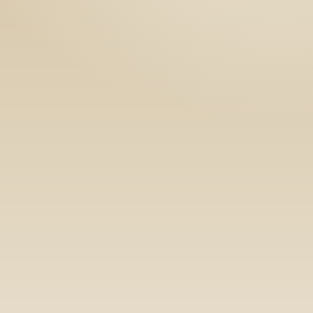
Номын хэлэлцүүлэг
Номын талаар бусдад хув
Уншигчдын үнэлгээ, 
Номд хамгийн 