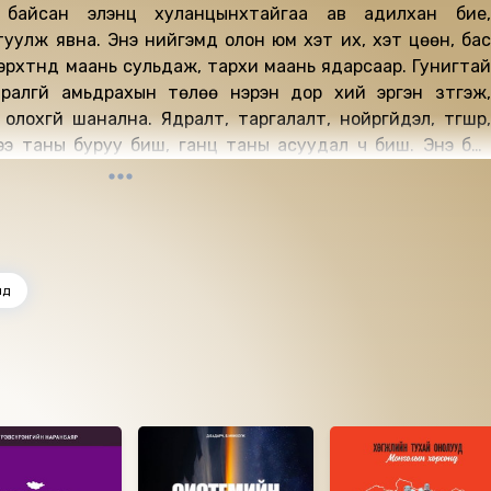
байсан элэнц хуланцынхтайгаа ав адилхан бие,
уулж явна. Энэ нийгэмд олон юм хэт их, хэт цөөн, бас
эрхтнүүд маань сульдаж, тархи маань ядарсаар. Гунигтай
аралгүй амьдрахын төлөө нэрэн дор хий эргэн зүтгэж,
лохгүй шанална. Ядралт, таргалалт, нойргүйдэл, түгшүүр,
эрээ таны буруу биш, ганц таны асуудал ч биш. Энэ бол
цлээс бий болж буй дэндүү гүн үндэстэй том асуудал. Энэ
дэнд цэмцгэр орчноос илүү бактери, хувийн орон зайнаас
 илүү байгаль хэрэгтэй. Амжилтад хүрье гэвэл байгалиас
иулалтаар нь ашигла! Иргэншлийн өвчнөөс мултарч, эрх
нд