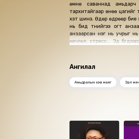
өмнө саваннад амьдарч 
тархитайгаар өнөө цагийг т
хэт шинэ. Өдөр өдрөөр бие 
нь бид түүнийгээ огт анза
анзаарсан нэг нь учрыг нь о
өвчлөл, стресс... Эд бүгдэ
иргэншил ба хувьслын үл ний
бол "Иргэншлийн өвчин". Би
илүү найзууд, гар утаснаас
Ангилал
заяагдсан бие эрхтнээ зор
чөлөөнд хүр!
Амьдралын хэв маяг
Эрүүл мэ
Ижил төстэй номнууд