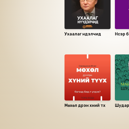
Ухаалаг нүүдэлчид
Нүсэр 
Санал болгох
Мөхөл дүүрэн хүний түүх
Шударг