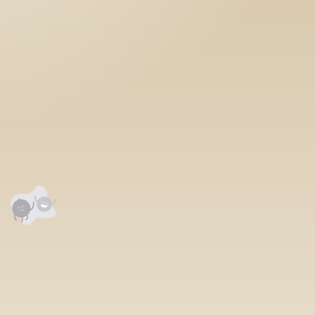
аалцаарай.
сэтгэгдэл
0
анхны үнэлгээг өгнө үү ⭐⭐⭐⭐⭐