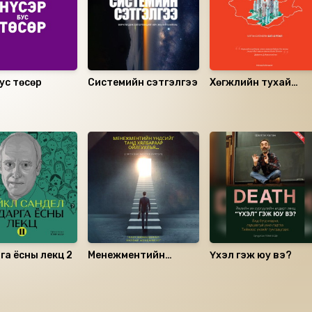
бус төсөр
Системийн сэтгэлгээ
Хөгжлийн тухай
онолууд: Монголын
хөрсөнд
а ёсны лекц 2
Менежментийн
Үхэл гэж юу вэ?
үндсийг танд
хялбараар
ойлгуулъя...