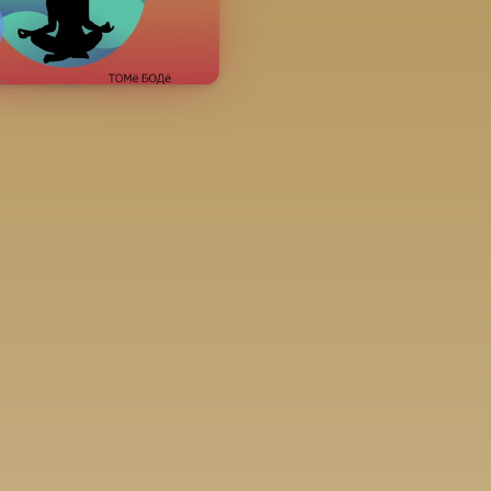
Нийтлэгдсэн
Хуудасны тоо
Зохиол
2024-02-06
249 хуудас
Сүзүки Юү