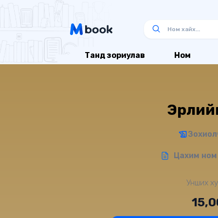
Танд зориулав
Ном
Эрүүли
Зохиол
Цахим ном 
Унших ху
15,