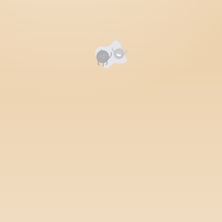
Номд хамгийн анхны үнэлгээг өгнө үү ⭐⭐⭐⭐⭐