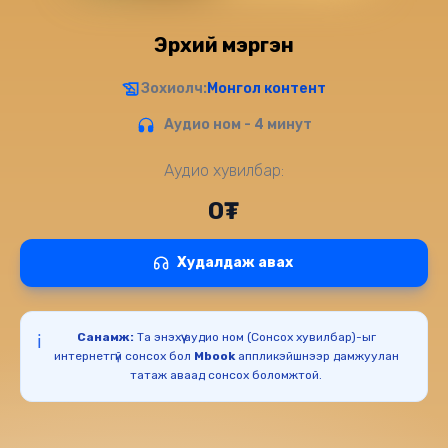
Эрхий мэргэн
Зохиолч:
Монгол контент
Аудио ном - 4 минут
Аудио хувилбар:
0₮
Худалдаж авах
Санамж:
Та энэхүү аудио ном (Сонсох хувилбар)-ыг
ℹ️
интернетгүй сонсох бол
Mbook
аппликэйшнээр дамжуулан
татаж аваад сонсох боломжтой.