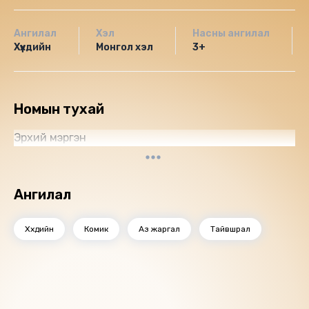
Ангилал
Хэл
Насны ангилал
Хүүхдийн
Монгол хэл
3+
Номын тухай
Эрхий мэргэн
Ангилал
Хүүхдийн
Комик
Аз жаргал
Тайвшрал
Санал болгох