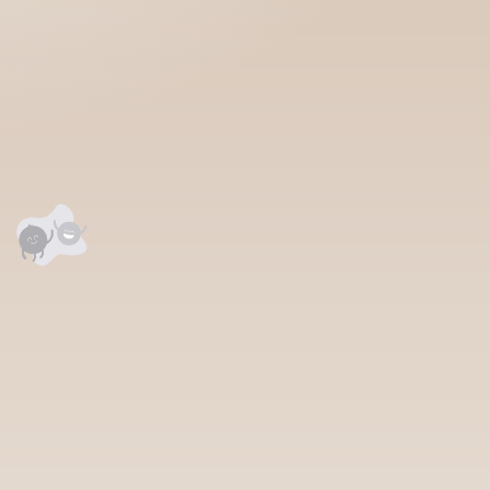
аалцаарай.
сэтгэгдэл
0
анхны үнэлгээг өгнө үү ⭐⭐⭐⭐⭐