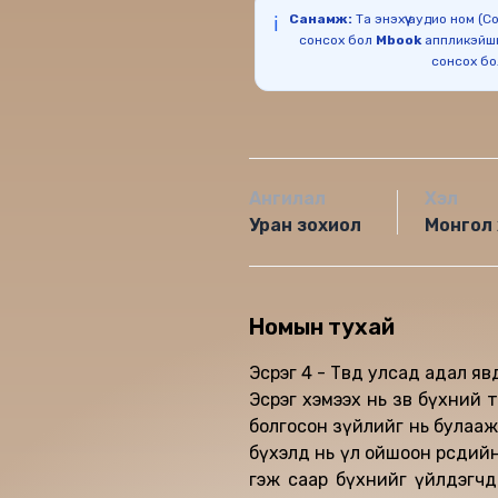
Санамж:
Та энэхүү аудио ном (
ℹ️
сонсох бол
Mbook
аппликэйш
сонсох б
Ангилал
Хэл
Уран зохиол
Монгол 
Номын тухай
Эсрэг 4 - Төвөд улсад адал я
Эсрэг хэмээх нь зөв бүхний тө
болгосон зүйлийг нь булааж
бүхэлд нь үл ойшоон өөрсди
гэж саар бүхнийг үйлдэгчд