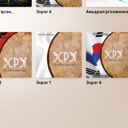
гдсэн
Эсрэг 6
Амьдрал үргэлжилн
нхон
2
Эсрэг 1
Эсрэг 6