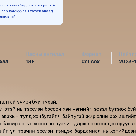
Сонсох хувилбар)-ыг интернетгүй
нээр дамжуулан татаж аваад
оломжтой.
Насны ангилал
Формат
Нийтл
хэл
18+
Сонсох
2023-
вдалтай учирч буй тухай.
лөө өөртэй нь тэрслэн боссон хэн нэгнийг, эсвэл бүтээж буй
 авахын тулд хэнбугайг ч байтугай жир олны эрх ашгийг
йн башир аргыг хэрэглэн нухчин дарж эрхшээлдээ оруулах
ийг үл тэвчин эрслэн тэмцэх бардамнал нь хэтийдсэн