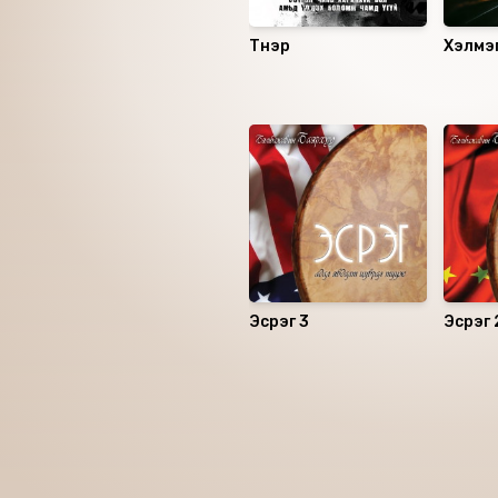
Түнэр
Хэлмэ
омгий
Санал болгох
Эсрэг 3
Эсрэг 
Номын хэлэлцүүлэг