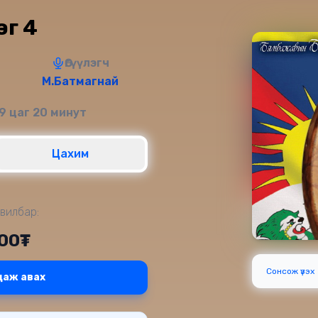
эг 4
Өгүүлэгч
М.Батмагнай
9 цаг 20 минут
Цахим
вилбар:
000₮
Сонсож үзэх
даж авах