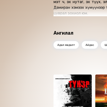
мэт ч, эх нутаг, эх түүх, э
Дамиран хэмээх хүмүүнээр т
цуврал зохиол юм.
Ангилал
Адал явдалт
Айдас
Ш
Ижил төстэй номнуу