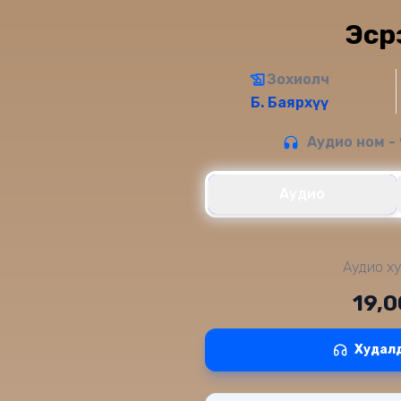
Эср
Зохиолч
Б. Баярхүү
Аудио ном - 
Аудио
Аудио ху
19,
Худал