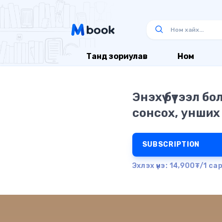
Танд зориулав
Ном
Энэхүү бүтээл б
сонсох, унших
SUBSCRIPTION
Эхлэх үнэ: 14,900₮/1 са