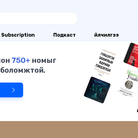
Subscription
Подкаст
Үйлчилгээ
олон
750+
номыг
 боломжтой.
р