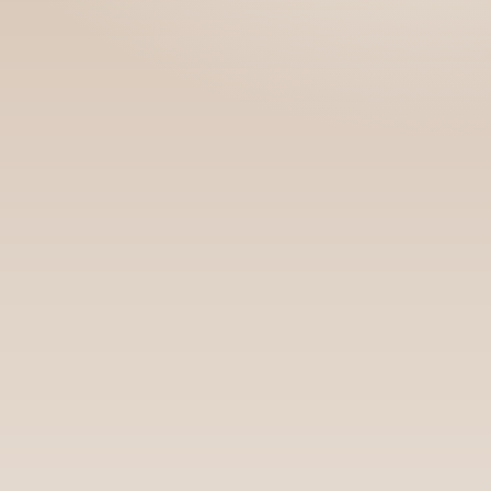
Номын талаар бусдад хув
Сонсогчдын үнэлгээ, 
Номд хамгийн 