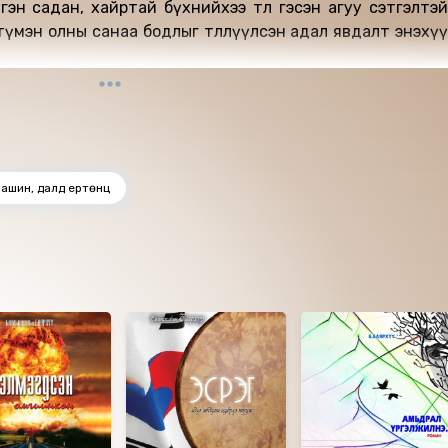
лгэн садан, хайртай бүхнийхээ төлөө гэсэн агуу сэтгэлтэй
үмэн олны санаа бодлыг төлөөлүүлсэн адал явдалт энэхүү
ашин, далд ертөнц
д