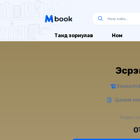
Танд зориулав
Ном
Эсрэ
Зохиолч:
Цахим ном
Унших ху
0