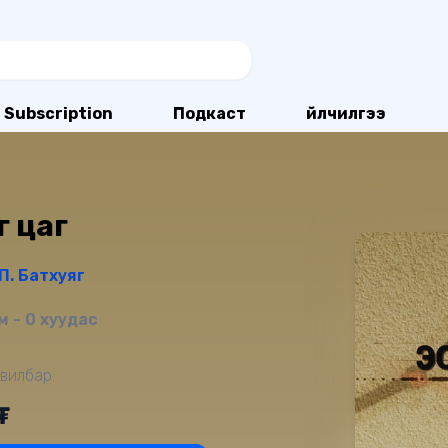
Subscription
Подкаст
Үйлчилгээ
г цаг
П. Батхуяг
 - 0 хуудас
вилбар:
₮