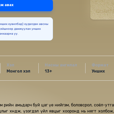
ж авах
(Унших хувилбар) худалдан авсны
эйшнээр дамжуулан унших
боломжтойг анхаарна уу.
Хэл
Насны ангилал
Формат
Монгол хэл
13+
Унших
 өөрийн амьдарч буй цаг үе нийгэм, боловсрол, соёл-утга
ыг хөндөж, үзэгдэл үйл явцыг хооронд нь нягт холбож,