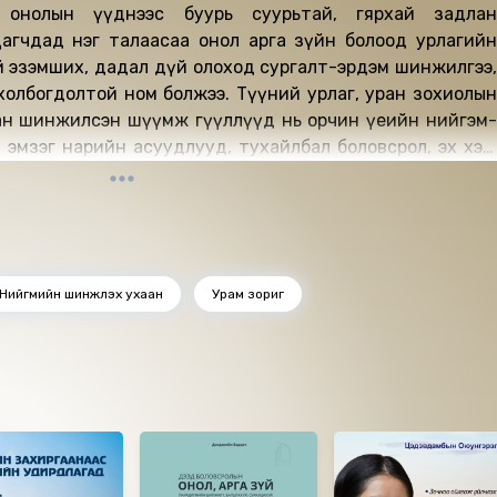
 онолын үүднээс буурь суурьтай, гярхай задлан
агчдад нэг талаасаа онол арга зүйн болоод урлагийн
 эзэмших, дадал дүй олоход сургалт-эрдэм шинжилгээ,
холбогдолтой ном болжээ. Түүний урлаг, уран зохиолын
н шинжилсэн шүүмж өгүүллүүд нь орчин үеийн нийгэм-
эмзэг нарийн асуудлууд, тухайлбал боловсрол, эх хэл,
 асуудлуудыг хөндсөн нийтлэл бичвэрүүд нь зөвхөн хувь
ус өөрийн улс орны урлаг соёлын салбарт ажиллагсад,
холбогдолтой сургалтын хэрэглэгдэхүүн болж, олсон
р бататгах, мэргэжлийн чиг баримжаа олох, арга зүй
хад чиглэсэн байна.
Нийгмийн шинжлэх ухаан
Урам зориг