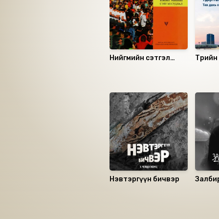
Нийгмийн сэтгэл
Төрийн
судлал
Нийти
Санал болгох
Нэвтэргүүн бичвэр
Залби