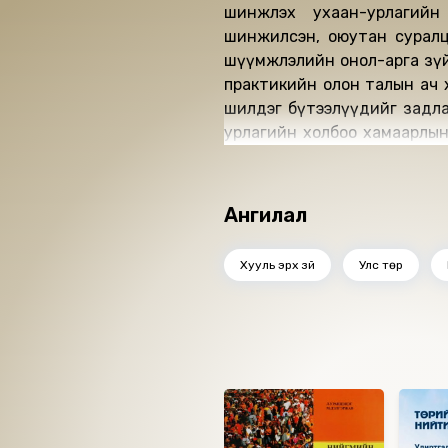
шинжлэх ухаан-урлагийн
шинжилсэн, оюутан суралц
шүүмжлэлийн онол-арга зүй
практикийн олон талын ач 
шилдэг бүтээлүүдийг задла
урлагийн холбоо хамаарлын 
утга зохиол, ёс суртахууны
хүний бодол санаа төдий б
суралцагчдад ихээхэн ач 
Ангилал
онолын мэдлэгээ практикаа
эзэмших, мэдлэгээ баяжуула
Хууль эрх зүй
Улс төр
Ижил төстэй номнууд