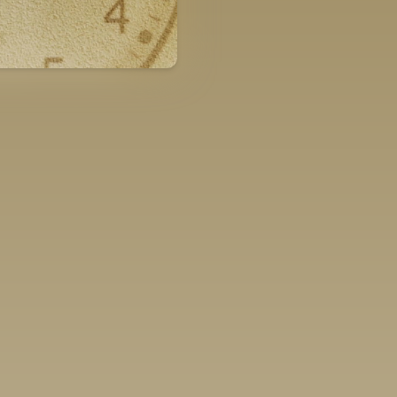
Нийтлэгдсэн
Хуудасны тоо
Зохиолч
2018-03-02
0 хуудас
П. Батху