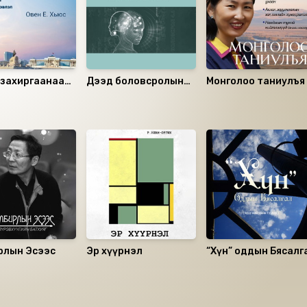
 захиргаанаас
Дээд боловсролын
Монголоо таниулъя
йн удирдлагад
онол, арга зүй (Дэд
дэвтэр)
рлын Эсээс
Эр хүүрнэл
“Хүн” оддын Бясалг