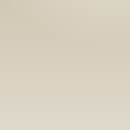
Номын хэлэлцүүлэг
Номын талаар бусдад хув
Уншигчдын үнэлгээ, 
Номд хамгийн 