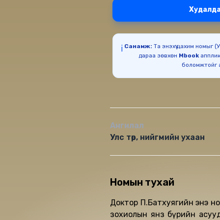
Худалда
Санамж:
Та энэхүү цахим номыг 
ℹ️
дараа зөвхөн
Mbook
апплик
Ангилал
Улс төр, нийгмийн ухаан
Номын тухай
Доктор П.Батхуягийн энэ ном
зохиолын янз бүрийн асуудл