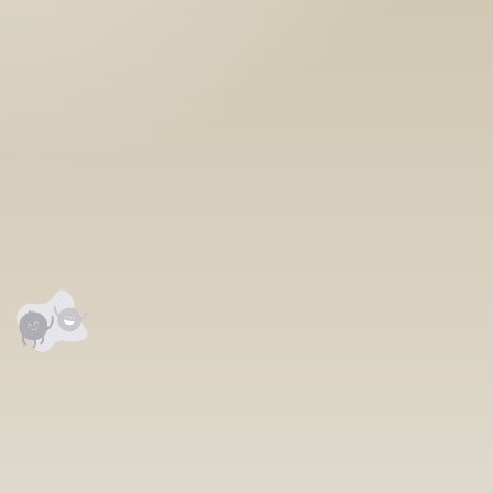
аалцаарай.
сэтгэгдэл
0
анхны үнэлгээг өгнө үү ⭐⭐⭐⭐⭐