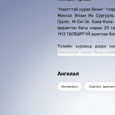
“Нээлттэй сурах бичиг” төс
Монгол Улсын Их Сургууль
Групп, М-Си-Эс Кока-Кола
эрдэмтэн багш нарын 20 гар
ҮНЭ ТӨЛБӨРГҮЙ ашиглах бо
Төслийн хүрээнд дээрх н
ховордсон сурах бичгүүдий
багш эрдэмтдийн бүтээлийг 
зайнаас ажиллаж суралцах 
холбогдолтой юм.
Ангилал
Боловсрол
Сургалт, шалгал
Ижил төстэй номнууд