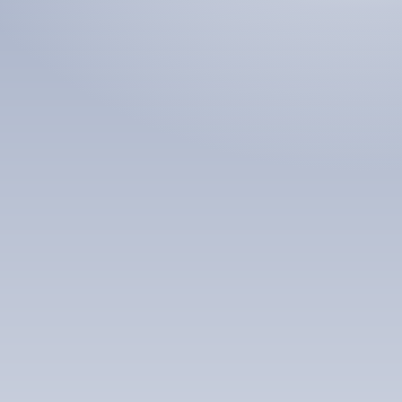
бодлого дасгалын
дадла
хураамж
Номын хэлэлцүүлэг
Номын талаар бусдад хув
Уншигчдын үнэлгээ, 
Номд хамгийн 