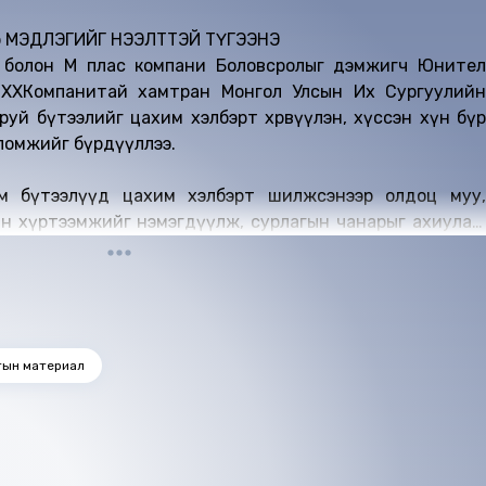
лөөр МЭДЛЭГИЙГ НЭЭЛТТЭЙ ТҮГЭЭНЭ
 болон М плас компани Боловсролыг дэмжигч Юнител
 ХХКомпанитай хамтран Монгол Улсын Их Сургуулийн
уй бүтээлийг цахим хэлбэрт хөрвүүлэн, хүссэн хүн бүр
ломжийг бүрдүүллээ.
ом бүтээлүүд цахим хэлбэрт шилжсэнээр олдоц муу,
н хүртээмжийг нэмэгдүүлж, сурлагын чанарыг ахиулах,
боловсролын үнэт өв болгон хадгалах, багш оюутнуудын
боломжийг нэмэгдүүлэх зэрэг маш олон давуу тал, ач
тын материал