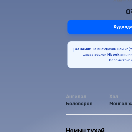
0
Худалда
Санамж:
Та энэхүү цахим номыг 
ℹ️
дараа зөвхөн
Mbook
апплик
Ангилал
Хэл
Боловсрол
Монгол х
Номын тухай