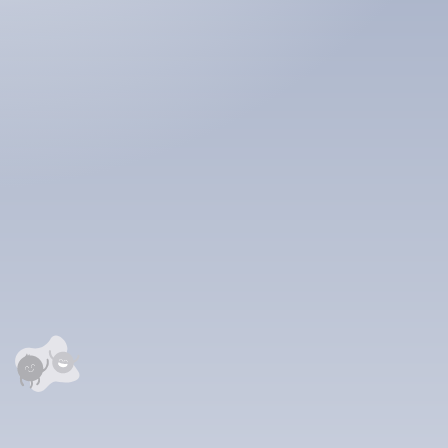
гын ажлууд
лекц №1
аалцаарай.
сэтгэгдэл
0
анхны үнэлгээг өгнө үү ⭐⭐⭐⭐⭐