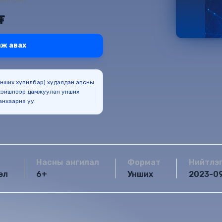
₮
ж авах
(Унших хувилбар) худалдан авсны
эйшнээр дамжуулан унших
боломжтойг анхаарна уу.
Насны ангилал
Формат
Нийтлэ
эл
6+
Унших
2023-0