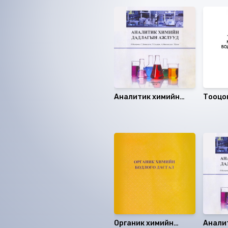
Аналитик химийн
Тооцо
дадлагын ажлууд
матем
бодло
Санал болгох
Органик химийн
Анали