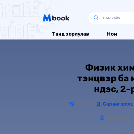
Танд зориулав
Ном
Физик хи
тэнцвэр ба
үндэс, 2
Зохиолч:
Цахим ном 
Унших ху