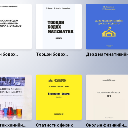
н бодох
Тооцон бодох
Дээд математикий
атикийн
математик 2-р
дасгал бодлого
гын хураамж
дэвтэр
тик химийн
Статистик физик
Онолын физикийн