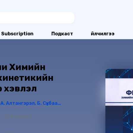
Subscription
Подкаст
Үйлчилгээ
ми Химийн
 кинетикийн
-р хэвлэл
Д. Сарангэрэл, А. Алтангэрэл, Б. Сүхбаатар
- 318 хуудас
вилбар: