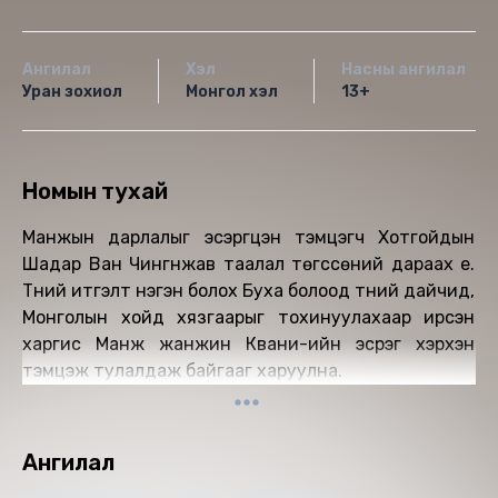
Ангилал
Хэл
Насны ангилал
Уран зохиол
Монгол хэл
13+
Номын тухай
Манжын дарлалыг эсэргүүцэн тэмцэгч Хотгойдын
Шадар Ван Чингүнжав таалал төгссөний дараах үе.
Түүний итгэлт нэгэн болох Буха болоод түүний дайчид,
Монголын хойд хязгаарыг тохинуулахаар ирсэн
харгис Манж жанжин Квани-ийн эсрэг хэрхэн
тэмцэж тулалдаж байгааг харуулна.
Ангилал