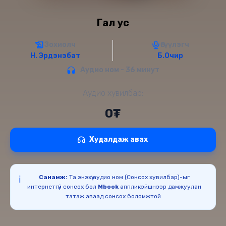
Гал ус
Зохиолч
Өгүүлэгч
Н. Эрдэнэбат
Б.Очир
Аудио ном - 36 минут
Аудио хувилбар:
0₮
Худалдаж авах
Санамж:
Та энэхүү аудио ном (Сонсох хувилбар)-ыг
ℹ️
интернетгүй сонсох бол
Mbook
аппликэйшнээр дамжуулан
татаж аваад сонсох боломжтой.