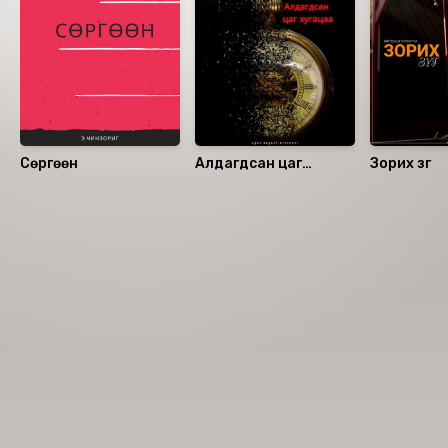
Сөргөөн
Алдагдсан цаг
Зорих зүг
хугацаа
Номын хэлэлцүүлэг
Номын талаар бусдад хуваалцаарай.
Сонсогчдын үнэлгээ, сэтгэгдэл
0