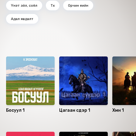
Үнэт зүйл, соёл
Түүх
Орчин үеийн
Адал явдалт
Ижил төстэй номнууд
Босуул 1
Цагаан сүүдэр 1
Хүмүүн 1
Санал болгох