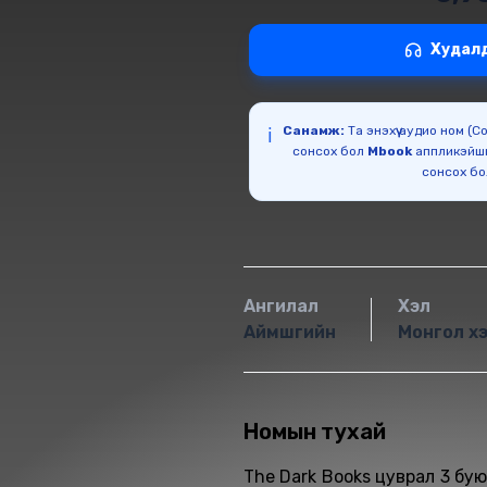
Худал
Санамж:
Та энэхүү аудио ном (
ℹ️
сонсох бол
Mbook
аппликэйш
сонсох б
Ангилал
Хэл
Аймшгийн
Монгол х
Номын тухай
The Dark Books цуврал 3 бу