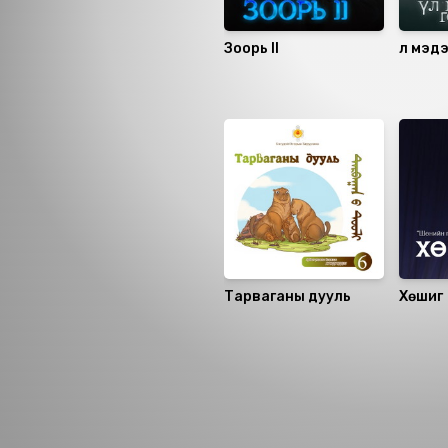
Зоорь II
Үл мэдэ
Санал болгох
Тарваганы дууль
Хөшиг
Номын хэлэлцүүлэг