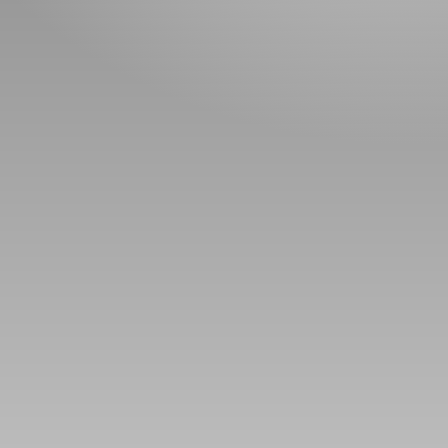
Номын талаар бусдад хув
Сонсогчдын үнэлгээ, 
Номд хамгийн 