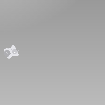
аалцаарай.
сэтгэгдэл
0
анхны үнэлгээг өгнө үү ⭐⭐⭐⭐⭐