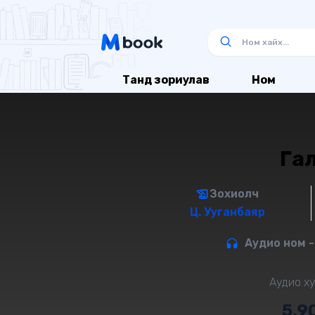
Танд зориулав
Ном
Га
Зохиолч
Ц. Ууганбаяр
Аудио ном -
Аудио ху
5,9