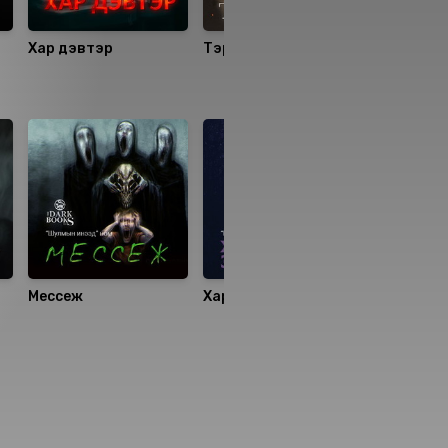
Хар дэвтэр
Тэр юм
Үсчин
Мессеж
Хар хөх эмэгтэй
Үл мэдэх г