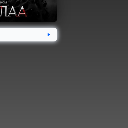
дсэн
Хугацаа
Аудио номын хэмжээ
-16
2 цаг 4 минут
85.3 MB