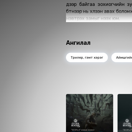
дээр байгаа зохиогчийн зу
бүтнээр нь хүлээн авах болом
нэвтрэх замыг нээх юм.
Ангилал
Трилер, гэмт хэрэг
Аймшгий
Ижил төстэй номнуу