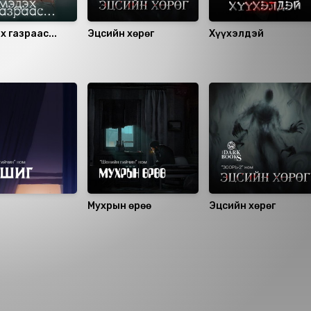
х газраас...
Эцсийн хөрөг
Хүүхэлдэй
Мухрын өрөө
Эцсийн хөрөг