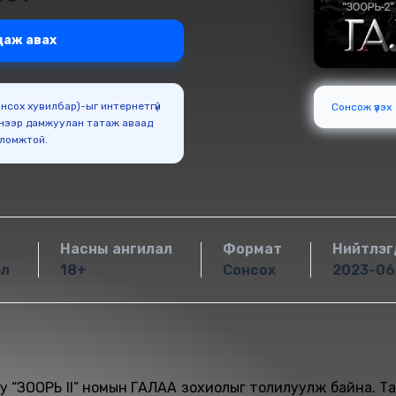
даж авах
Сонсох хувилбар)-ыг интернетгүй
Сонсож үзэх
нээр дамжуулан татаж аваад
оломжтой.
Насны ангилал
Формат
Нийтлэг
эл
18+
Сонсох
2023-06
юу “ЗООРЬ II” номын ГАЛАА зохиолыг толилуулж байна. Та