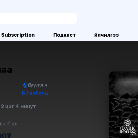
Subscription
Подкаст
Үйлчилгээ
лаа
Өгүүлэгч
Б.Ганболд
 2 цаг 4 минут
вилбар:
00₮