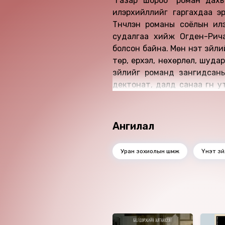
"Газар шороо" роман дахь 
илэрхийллийг гаргахдаа э
Түүнчлэн романы соёлын илэ
судалгаа хийж Огден-Рича
болсон байна. Мөн үнэт зүйл
төр, үерхэл, нөхөрлөл, шудар
зүйлийг романд зангидсаны
дектонат, далд санаа гүн у
зүйн онол арга зүйг аши
нотолсныг энэхүү бүтээлээс 
Ангилал
Уран зохиолын шүүмж
Үнэт зүй
Ижил төстэй номнууд