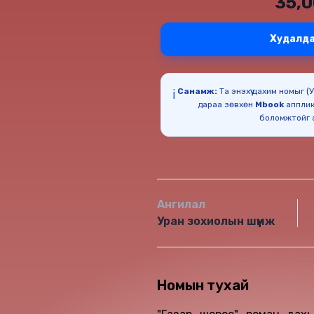
35,
Худалда
Санамж:
Та энэхүү цахим номыг 
ℹ️
дараа зөвхөн
Mbook
апплик
Ангилал
Уран зохиолын шүүмж
Номын тухай