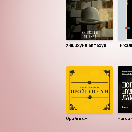
Уншихуйд автахуй
Гүн хэ
Санал болгох
Оройгүй сүм
Ногоон