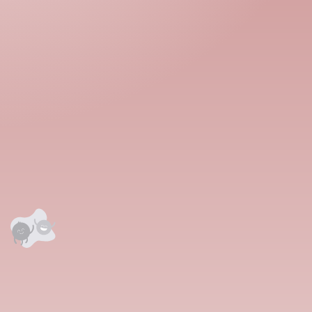
аалцаарай.
сэтгэгдэл
0
анхны үнэлгээг өгнө үү ⭐⭐⭐⭐⭐