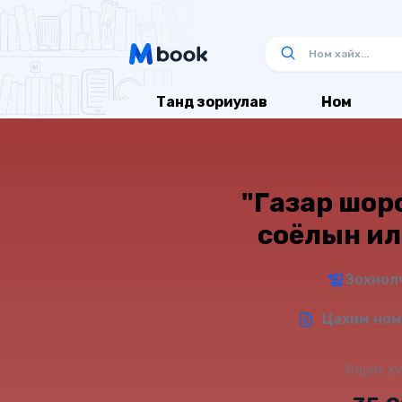
Танд зориулав
Ном
"Газар шор
соёлын и
Зохиол
Цахим ном 
Унших ху