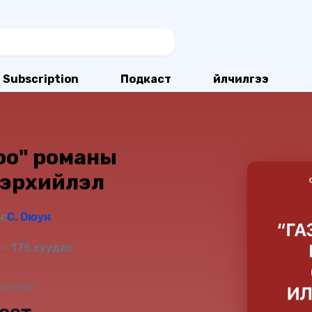
Subscription
Подкаст
Үйлчилгээ
оо" романы
лэрхийлэл
ч:
С. Оюун
- 175 хуудас
вилбар: