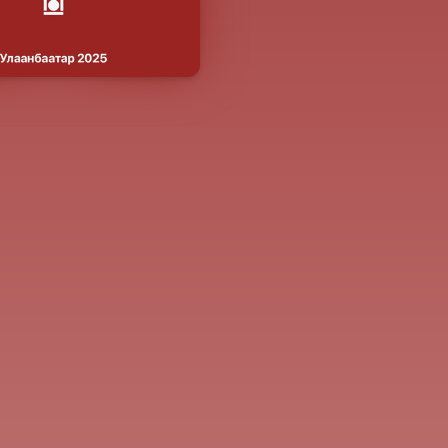
Нийтлэгдсэн
Хуудасны тоо
Зохиолч
2025-05-12
175 хуудас
С. Оюун