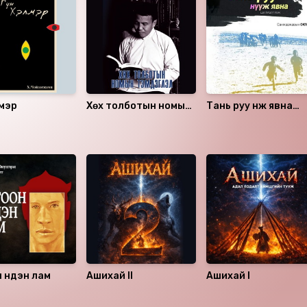
лмэр
Хөх толботын номын
Тань руу нүүж явна
тэмдэглэл
(шилмэл тууж)
 нүдэн лам
Ашихай II
Ашихай I