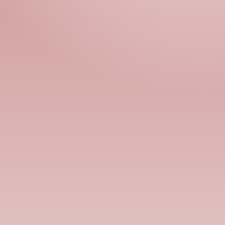
Номын хэлэлцүүлэг
Номын талаар бусдад хув
Уншигчдын үнэлгээ, 
Номд хамгийн 