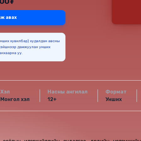
000₮
ж авах
(Унших хувилбар) худалдан авсны
эйшнээр дамжуулан унших
боломжтойг анхаарна уу.
Хэл
Насны ангилал
Формат
Монгол хэл
12+
Унших