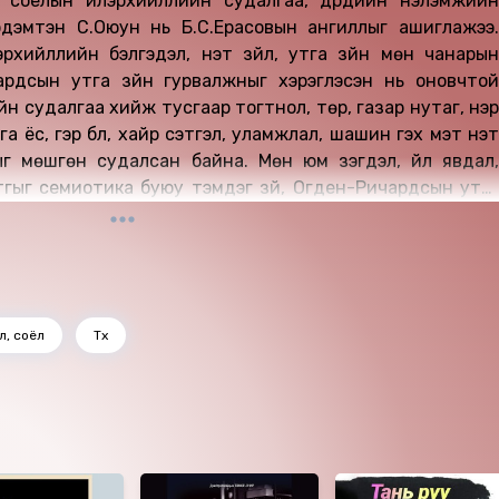
соёлын илэрхийллийн судалгаа, дүрүүдийн үнэлэмжийн
рдэмтэн С.Оюун нь Б.С.Ерасовын ангиллыг ашиглажээ.
рхийллийн бэлгэдэл, үнэт зүйл, утга зүйн мөн чанарын
рдсын утга зүйн гурвалжныг хэрэглэсэн нь оновчтой
ийн судалгаа хийж тусгаар тогтнол, төр, газар нутаг, нэр
га ёс, гэр бүл, хайр сэтгэл, уламжлал, шашин гэх мэт үнэт
г мөшгөн судалсан байна. Мөн юм үзэгдэл, үйл явдал,
тгыг семиотика буюу тэмдэг зүй, Огден-Ричардсын утга
глан романы соёлын илэрхийллийг гаргасныг хэрхэн
унших боломжтой.
л, соёл
Түүх