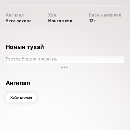
Ангилал
Хэл
Насны ангилал
Утга зохиол
Монгол хэл
12+
Номын тухай
Гэртээ буцаж ирсэн нь
Ангилал
Хайр дурлал
Санал болгох