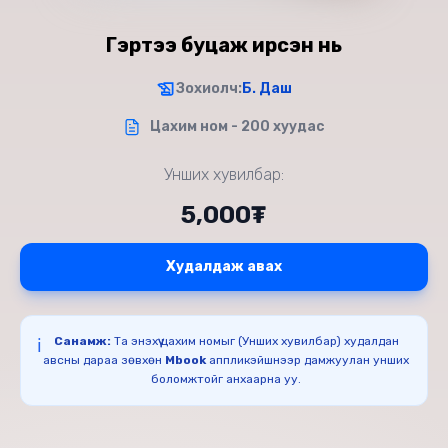
Гэртээ буцаж ирсэн нь
Зохиолч:
Б. Даш
Цахим ном - 200 хуудас
Унших хувилбар:
5,000₮
Худалдаж авах
Санамж:
Та энэхүү цахим номыг (Унших хувилбар) худалдан
ℹ️
авсны дараа зөвхөн
Mbook
аппликэйшнээр дамжуулан унших
боломжтойг анхаарна уу.