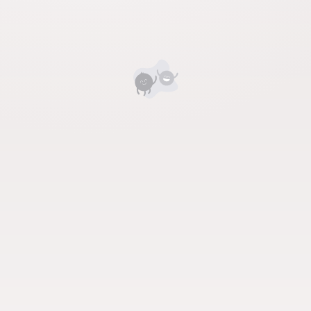
Номд хамгийн анхны үнэлгээг өгнө үү ⭐⭐⭐⭐⭐