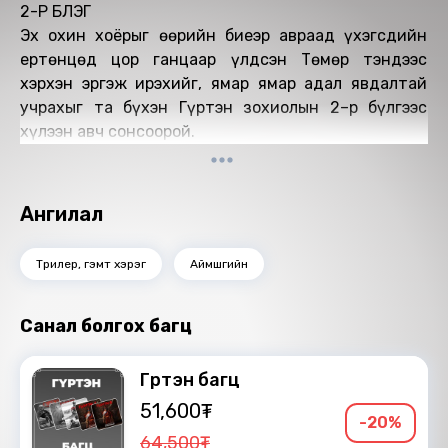
2-Р БҮЛЭГ
Эх охин хоёрыг өөрийн биеэр авраад үхэгсдийн
ертөнцөд цор ганцаар үлдсэн Төмөр тэндээс
хэрхэн эргэж ирэхийг, ямар ямар адал явдалтай
учрахыг та бүхэн Гүртэн зохиолын 2–р бүлгээс
хүлээн авч сонсоорой.
Ангилал
Трилер, гэмт хэрэг
Аймшгийн
Санал болгох багц
Гүртэн багц
51,600₮
-20%
64,500₮