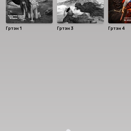
Гүртэн 1
Гүртэн 3
Гүртэн 4
Номын хэлэлцүүлэг
Номын талаар бусдад хуваалцаарай.
Сонсогчдын үнэлгээ, сэтгэгдэл
0