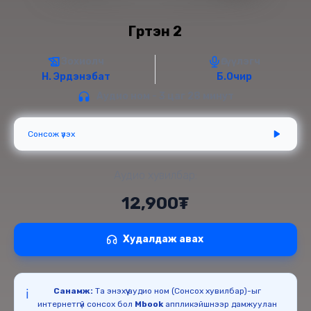
Гүртэн 2
Зохиолч
Өгүүлэгч
Н. Эрдэнэбат
Б.Очир
Аудио ном - 3 цаг 28 минут
Сонсож үзэх
Аудио хувилбар:
12,900₮
Худалдаж авах
Санамж:
Та энэхүү аудио ном (Сонсох хувилбар)-ыг
ℹ️
интернетгүй сонсох бол
Mbook
аппликэйшнээр дамжуулан