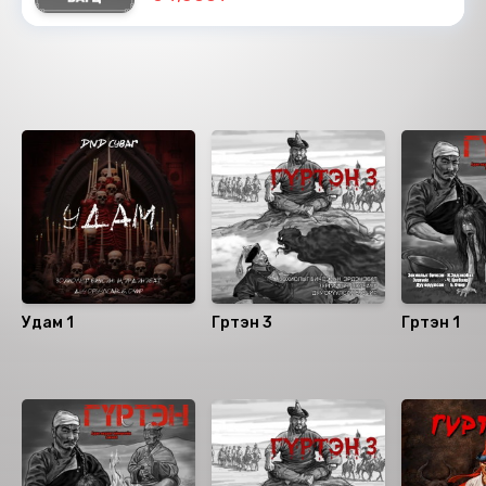
Ижил төстэй номнууд
Удам 1
Гүртэн 3
Гүртэн 1
Санал болгох