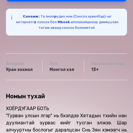
Санамж:
Та энэхүү аудио ном (Сонсох хувилбар)-ыг
ℹ️
интернетгүй сонсох бол
Mbook
аппликэйшнээр дамжуулан
татаж аваад сонсох боломжтой.
Ангилал
Хэл
Насны ангилал
Уран зохиол
Монгол хэл
13+
Номын тухай
ХОЁРДУГААР БОТЬ
"Гурван улсын үлгэр" нь бүхэлдээ Хятадын түүхийн нэн
дуулиантай зурвас үеийг тусган үзүүлжээ. Шар
алчууртны бослогыг даралцсан Сүнь Зян хэмээгч нь