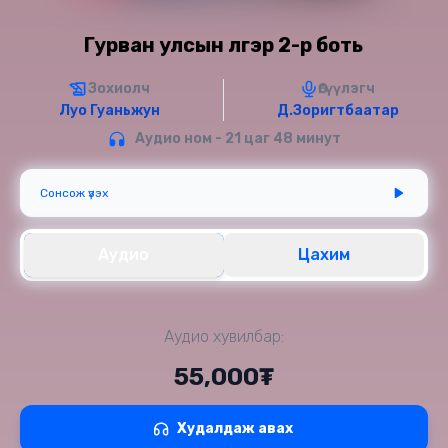
Гурван улсын үлгэр 2-р боть
Зохиолч
Өгүүлэгч
Луо Гуаньжун
Д.Зоригтбаатар
Аудио ном - 21 цаг 48 минут
Сонсож үзэх
Аудио
Цахим
Аудио хувилбар:
55,000₮
Худалдаж авах