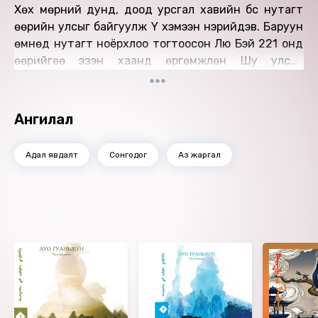
Хөх мөрний дунд, доод урсгал хавийн бүс нутагт
өөрийн улсыг байгуулж Y хэмээн нэрийдэв. Баруун
өмнөд нутагт ноёрхлоо тогтоосон Лю Бэй 221 онд
өөрийгөө эзэн хаанд өргөмжлөн Шу улсыг
байгуулжээ. Хань улсын төв хэсгийг авч үлдсэн Цао
Цаогийн хүүгийн Цао Пэй 220 онд Вэй хэмээх шинэ
төр үүсгэн хаанчлан суужээ. Энэ гурван улсын
Ангилал
хооронд нэгэн жарны туршид дээд эрх мэдлийн
төлөө тэмцэл өрнөж, 280 онд эл гурван улсыг
Адал явдалт
Сонгодог
Аз жаргал
нэгтгэн захирсан Зинь улс байгуулагдсанаар
төгсгөл болсон юм. Ийнхүү Шар алчууртны бослого
эхэлсэн 189 оноос 280 он хүртэл эл бүхий л дуулиант
хэрэг явдлыг хамарсан нэгэн жаран илүү хугацааны
Ижил төстэй номнууд
түүхийг Луо Гуаньжун энэхүү бүтээлдээ дүрслэн өгүүлсэн
байна.
Өгүүлэгч: Д.Зоригтбаатар
Найруулагч: Д.Баярнэмэх
"МBOOK" студид бүтээв.
Зохиогчийн эрх хуулиар хамгаалагдсан 2026 он.