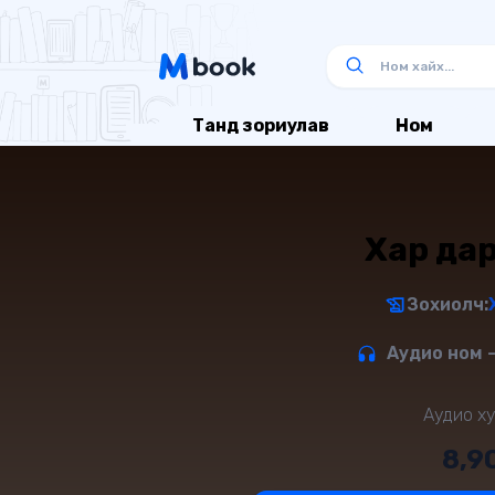
Танд зориулав
Ном
Хар дар
Зохиолч:
Аудио ном -
Аудио ху
8,9