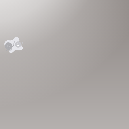
сэтгэгдэл
0
анхны үнэлгээг өгнө үү ⭐⭐⭐⭐⭐