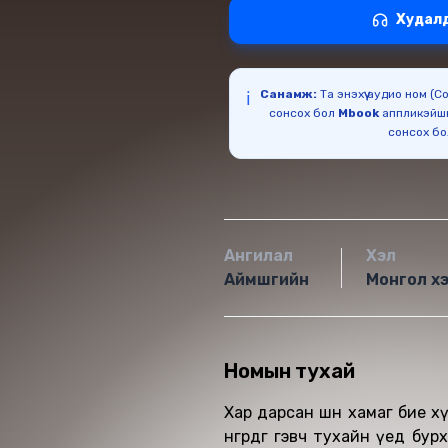
Худал
Санамж:
Та энэхүү аудио ном (
ℹ️
сонсох бол
Mbook
аппликэйш
сонсох б
Ангилал
Хэл
Аймшгийн
Монгол х
Номын тухай
Хар дарсан шөнө хамаг бие х
өнгөрдөг гэвч тухайн үед бу