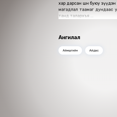
хар дарсан шөнө буюу зүүдэн
магадлал таамаг дундаас урган гарсан энэхүү зохиолыг минь таалан болгоож буй
танд талархъя ...
Ангилал
Аймшгийн
Айдас
Номын хэлэлцүүлэг
Номын талаар бусдад хув