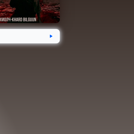
дсэн
Хугацаа
Аудио номын хэмжээ
-18
1 цаг 2 минут
56.8 MB