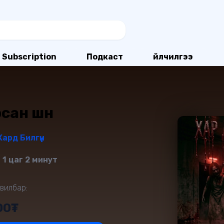
Subscription
Подкаст
Үйлчилгээ
сан шөнө
Хард Билгүүн
 1 цаг 2 минут
вилбар:
00₮