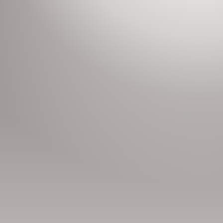
Сонсогчдын үнэлгээ, 
Номд хамгийн 