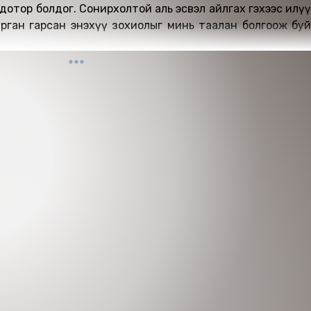
 дотор болдог. Сонирхолтой аль эсвэл айлгах гэхээс илүү
аалцаарай.