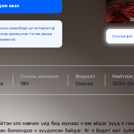
даж авах
Сонсох хувилбар)-ыг интернетгүй
нээр дамжуулан татаж аваад
Сонсож үзэх
оломжтой.
Насны ангилал
Формат
Нийтлэг
эл
18+
Сонсох
2026-06
үйтэн хөлс нэвчих үед бид юунаас ч юм айдаг зүүд л гэж
рхан болоочдоо ч зүүдэлсэн байдаг. Яг л бодит мэт зүйл