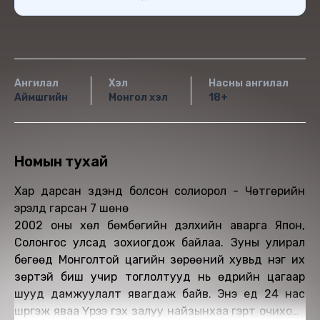
Ангилал
Хэл
Насны ангилал
Аймшгийн
Монгол хэл
18+
Номын тухай
Хар дарсан зүүдэнд болсон солиорол - Чөтгөрийн
эрэлд гарсан 7 шөнө
2002 оны хөл бөмбөгийн дэлхийн аварга Япон,
Солонгос улсад зохиогдож байлаа. Зуны улирал
бөгөөд Монголтой цагийн зөрөөний хувьд нэг их
зөрүүтэй биш учир тоглолтууд нь өдрийн цагаар
шууд дамжуулалт явагдаж байв. Энэ үед 24 нас
шүргэж яваа Үүрээ гэх залуу найзынхаа гэрт очихоор