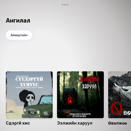
алхаж байв. Түүний энэ алхаж яваа байдал нь чухам
юунд хүргэхийг тэр тааварласангүй. Тэрээр
чөтгөрийн тухай бүү хэл сүнс хий үзэгдэлд ч
Ангилал
итгэдэггүй...
Өгүүлэгч: И.Очирдорж
Аймшгийн
Ижил төстэй номнууд
Сүүдэргүй хүмүүс
Ээлжийн харуул
Өвөлжөө