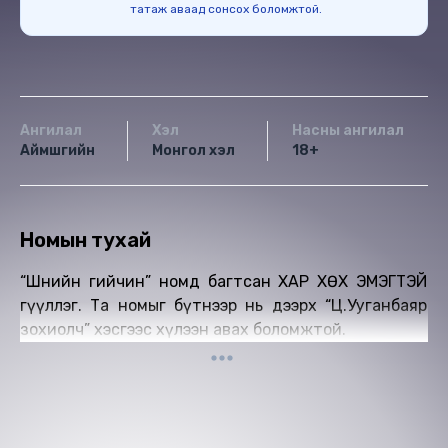
татаж аваад сонсох боломжтой.
Ангилал
Хэл
Насны ангилал
Аймшгийн
Монгол хэл
18+
Номын тухай
“Шөнийн гийчин” номд багтсан ХАР ХӨХ ЭМЭГТЭЙ
өгүүллэг. Та номыг бүтнээр нь дээрх “Ц.Ууганбаяр
зохиолч” хэсгээс хүлээн авах боломжтой.
Ижил төстэй номнууд