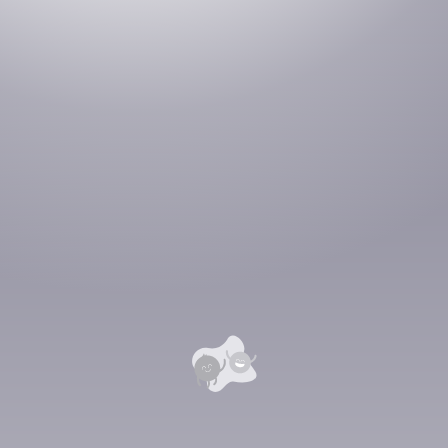
Номын хэлэлцүүлэг
Номын талаар бусдад хуваалцаарай.
Сонсогчдын үнэлгээ, сэтгэгдэл
0
Номд хамгийн анхны үнэлгээг өгнө үү ⭐⭐⭐⭐⭐