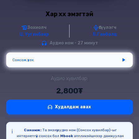
Хар хөх эмэгтэй
Зохиолч
Өгүүлэгч
Ц. Ууганбаяр
Б.Ганболд
Аудио ном - 27 минут
Сонсож үзэх
Аудио хувилбар:
2,800₮
Худалдаж авах
Санамж:
Та энэхүү аудио ном (Сонсох хувилбар)-ыг
ℹ️
интернетгүй сонсох бол
Mbook
аппликэйшнээр дамжуулан