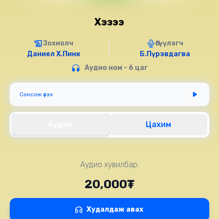
Хэзээ
Зохиолч
Өгүүлэгч
Даниел Х.Пинк
Б.Пүрэвдагва
Аудио ном - 6 цаг
Сонсож үзэх
Аудио
Цахим
Аудио хувилбар:
20,000₮
Худалдаж авах