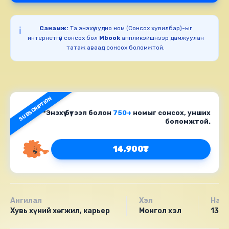
Санамж:
Та энэхүү аудио ном (Сонсох хувилбар)-ыг
ℹ️
интернетгүй сонсох бол
Mbook
аппликэйшнээр дамжуулан
татаж аваад сонсох боломжтой.
SUBSCRIPTION
*Энэхүү бүтээл болон
750+
номыг сонсох, унших
боломжтой.
14,900₮
Ангилал
Хэл
Насн
Хувь хүний хөгжил, карьер
Монгол хэл
13+