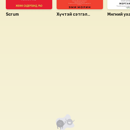
Scrum
Хүчтэй сэтгэл
Мөнгөний ух
зүйтэй хүмүүсийн
хийдэггүй 13 зүйл
Номын хэлэлцүүлэг
Номын талаар бусдад хуваалцаарай.
Сонсогчдын үнэлгээ, сэтгэгдэл
0