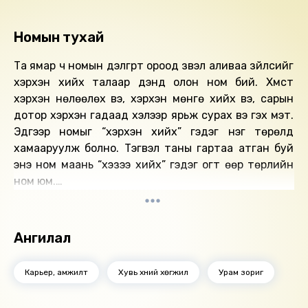
Номын тухай
Та ямар ч номын дэлгүүрт ороод үзвэл аливаа зүйлсийг
хэрхэн хийх талаар дэндүү олон ном бий. Хүмүүст
хэрхэн нөлөөлөх вэ, хэрхэн мөнгө хийх вэ, сарын
дотор хэрхэн гадаад хэлээр ярьж сурах вэ гэх мэт.
Эдгээр номыг “хэрхэн хийх” гэдэг нэг төрөлд
хамааруулж болно. Тэгвэл таны гартаа атган буй
энэ ном маань “хэзээ хийх” гэдэг огт өөр төрлийн
ном юм.
Энэ ном танд зөв цагийг сонгох тухай өгүүлнэ.
Зөв цагийг сонгох нь амжилтын амин сүнс гэдгийг
бид ойлгодог хэр нь, харамсалтай нь туйлын
Ангилал
мөчидхөн гадарладаг. Амьдрал маань “хэзээ”
гэдэгтэй холбоотой эцэс төгсгөлгүй шийдвэрүүдээс
Карьер, амжилт
Хувь хүний хөгжил
Урам зориг
бүрддэг билээ. Жишээлбэл чухал уулзалтыг хэзээ
төлөвлөх, ажлаа хэзээ солих, хэзээ гэрлэх, хэзээ