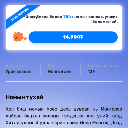
SUBSCRIPTION
*Энэхүү бүтээл болон
750+
номыг сонсох, унших
боломжтой.
14,900₮
Ангилал
Хэл
Насны ангилал
Уран зохиол
Монгол хэл
12+
Номын тухай
Хол биш номын хоёр дахь цуврал нь Монголоо
хайсан бяцхан аяллын тэмдэглэл юм. Үүний тулд
Хятад улсыг 4 удаа зорин очиж Өвөр Монгол, Дээд