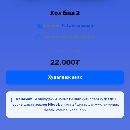
Хол биш 2
Зохиолч:
Ч. Ганжавхлан
Цахим ном - 206 хуудас
Унших хувилбар:
22,000₮
Худалдаж авах
Санамж:
Та энэхүү цахим номыг (Унших хувилбар) худалдан
ℹ️
авсны дараа зөвхөн
Mbook
аппликэйшнээр дамжуулан унших
боломжтойг анхаарна уу.