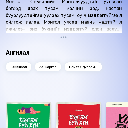
Монгол, Юньнанийн Монголчуудтай уулзсан
бөгөөд явах тусам, малчин ард, настан
буурлуудтайгаа уулзах тусам юу ч мэддэггүйгээ л
ойлгож явлаа. Монгол улсад маань надтай л
ижилхэн энэ бүхнийг мэддэггүй олон залуус
байдаг учраас тэднийг заавал мэдээсэй гэж энэ
номыг бүтээлээ. Улс хилээр зааглагдан өөр өөр
газар амьдарч байгаа ч үндэс нэг, түүх уламжлал
Ангилал
нэг, хэл соёл нэг Монголчуудын маань хооронд
халуун сэтгэлийн гүүр болох болтугай гэж чин
Тайвшрал
Аз жаргал
Намтар дурсамж
сэтгэлээсээ хүснэ! Элэг зүрхнээс уяатай энхрий
Монгол хол биш.
Ижил төстэй номнууд