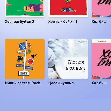
Хэвтэж буй хүн 2
Хэвтэж буй хүн 1
Хол биш
Санал болгох
Миний сэтгэл-Rock
Цасан нулимс
Хол биш