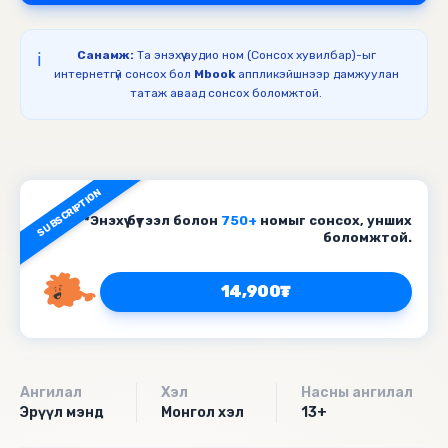
Санамж:
Та энэхүү аудио ном (Сонсох хувилбар)-ыг
ℹ️
интернетгүй сонсох бол
Mbook
аппликэйшнээр дамжуулан
татаж аваад сонсох боломжтой.
SUBSCRIPTION
*Энэхүү бүтээл болон
750+
номыг сонсох, унших
боломжтой.
14,900₮
Ангилал
Хэл
Насны ангилал
Эрүүл мэнд
Монгол хэл
13+