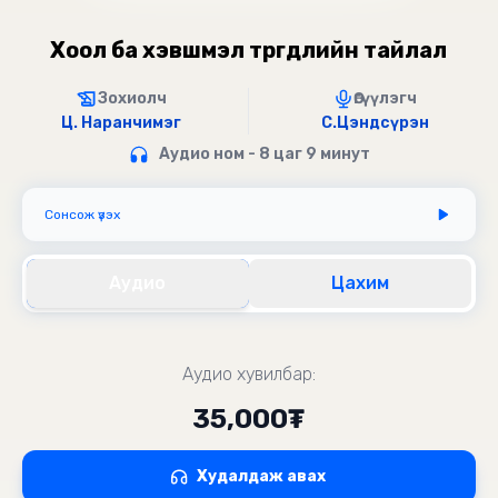
Хоол ба хэвшмэл төөрөгдлийн тайлал
Зохиолч
Өгүүлэгч
Ц. Наранчимэг
С.Цэндсүрэн
Аудио ном - 8 цаг 9 минут
Сонсож үзэх
Аудио
Цахим
Аудио хувилбар:
35,000₮
Худалдаж авах