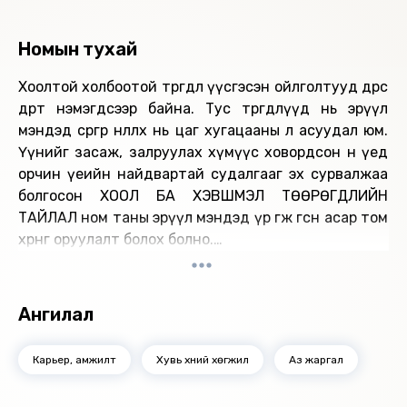
Номын тухай
Хоолтой холбоотой төөрөгдөл үүсгэсэн ойлголтууд өдрөөс
өдөрт нэмэгдсээр байна. Тус төөрөгдлүүд нь эрүүл
мэндэд сөргөөр нөлөөлөх нь цаг хугацааны л асуудал юм.
Үүнийг засаж, залруулах хүмүүс ховордсон өнөө үед
орчин үеийн найдвартай судалгааг эх сурвалжаа
болгосон ХООЛ БА ХЭВШМЭЛ ТӨӨРӨГДЛИЙН
ТАЙЛАЛ ном таны эрүүл мэндэд үр өгөөжөө өгсөн асар том
хөрөнгө оруулалт болох болно.
"MBOOK" студид бүтээв.
Ангилал
Карьер, амжилт
Хувь хүний хөгжил
Аз жаргал