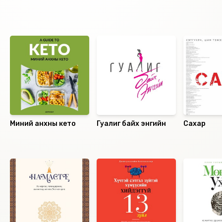
Ижил төстэй номнууд
Миний анхны кето
Гуалиг байх энгийн
Сахар
Санал болгох