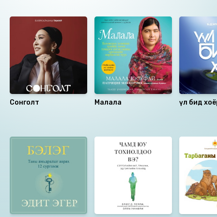
Ижил төстэй номнууд
Сонголт
Малала
Үүл бид хоё
Санал болгох