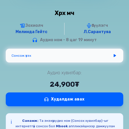
Хөөрөх мөч
Зохиолч
Өгүүлэгч
Мелинда Гейтс
Л.Сарантуяа
Аудио ном - 8 цаг 19 минут
Сонсож үзэх
Аудио хувилбар:
24,900₮
Худалдаж авах
Санамж:
Та энэхүү аудио ном (Сонсох хувилбар)-ыг
ℹ️
интернетгүй сонсох бол
Mbook
аппликэйшнээр дамжуулан