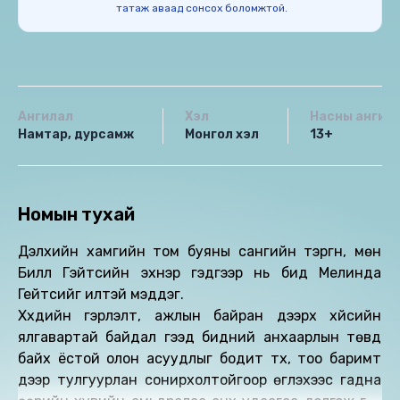
татаж аваад сонсох боломжтой.
Ангилал
Хэл
Насны ангил
Намтар, дурсамж
Монгол хэл
13+
Номын тухай
Дэлхийн хамгийн том буяны сангийн тэргүүн, мөн
Билл Гэйтсийн эхнэр гэдгээр нь бид Мелинда
Гейтсийг илүүтэй мэддэг.
Хүүхдийн гэрлэлт, ажлын байран дээрх хүйсийн
ялгавартай байдал гээд бидний анхаарлын төвд
байх ёстой олон асуудлыг бодит түүх, тоо баримт
дээр тулгуурлан сонирхолтойгоор өгүүлэхээс гадна