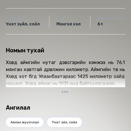
Ангилал
Хэл
Насны ангилал
Үнэт зүйл, соёл
Монгол хэл
6+
Номын тухай
Ховд аймгийн нутаг дэвсгэрийн хэмжээ нь 76.1
мянган хавтгай дөрвөлжин километр. Аймгийн төв нь
Ховд хот бөгөөд Улаанбаатараас 1425 километр зайд
оршдог. Ховд аймаг нь 1931 онд байгуулагджээ.
Ангилал
Аялал жуулчлал
Үнэт зүйл, соёл