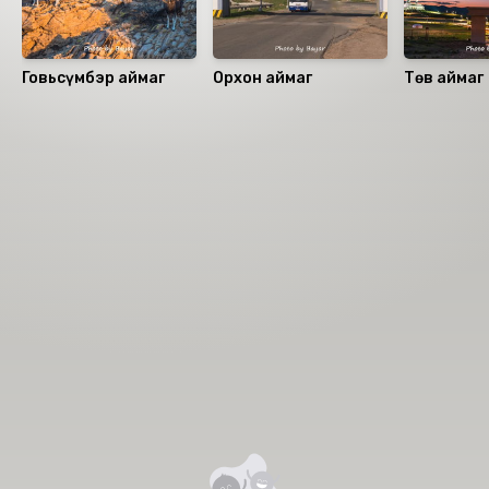
Говьсүмбэр аймаг
Орхон аймаг
Төв аймаг
Номын хэлэлцүүлэг
Номын талаар бусдад хуваалцаарай.
Сонсогчдын үнэлгээ, сэтгэгдэл
0