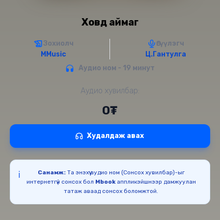
Ховд аймаг
Зохиолч
Өгүүлэгч
MMusic
Ц.Гантулга
Аудио ном - 19 минут
Аудио хувилбар:
0₮
Худалдаж авах
Санамж:
Та энэхүү аудио ном (Сонсох хувилбар)-ыг
ℹ️
интернетгүй сонсох бол
Mbook
аппликэйшнээр дамжуулан
татаж аваад сонсох боломжтой.