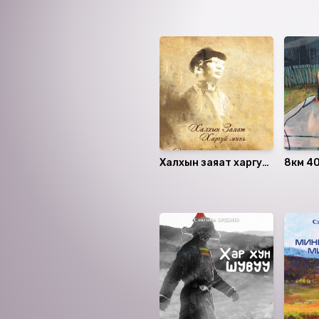
Ижил төстэй номнууд
Халхын заяат харгуй
8км 4
минь
Санал болгох