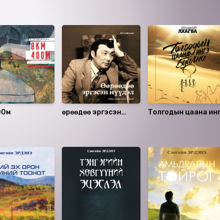
00м
Өөрөөдөө эргэсэн
Толгодын цаана ин
нүүдэл
буйлна CD 1