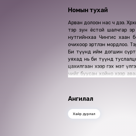
Номын тухай
Арван долоон нас ч дээ. Хөөрх
тэр зун ёстой шалчгар эр 
нутгийнхаа Чингис хаан б
очихоор эртлэн мордлоо. Тэр
Би түүнд ийм догшин сүртэй
уяхад нь би түүнд туслалц
цахилгаан хээр гэх мэт үлг
чийг буусан хойно хээр аваач
зэрэг хар бор ажил хийхээс өө
Өгүүлэгч: Б.Дархансүх
Найруулагч: Д.Баярнэмэх
Ангилал
"МBOOK" студид бүтээв.
Зохиогчийн эрх хуулиар хам
Хайр дурлал