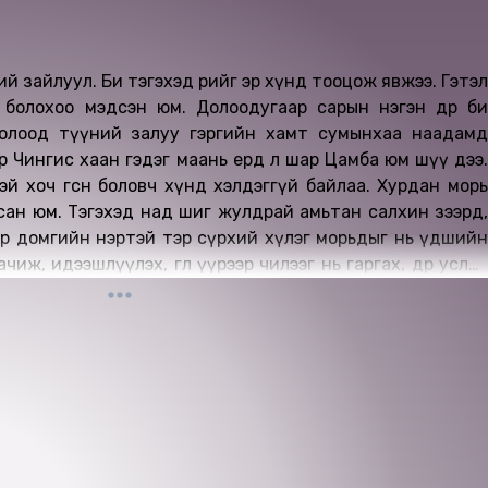
ий зайлуул. Би тэгэхэд өөрийгөө эр хүнд тооцож явжээ. Гэтэл
болохоо мэдсэн юм. Долоодугаар сарын нэгэн өдөр би
олоод түүний залуу гэргийн хамт сумынхаа наадамд
 Чингис хаан гэдэг маань ердөө л шар Цамба юм шүү дээ.
 хоч өгсөн боловч хүнд хэлдэггүй байлаа. Хурдан морь
сан юм. Тэгэхэд над шиг жулдрай амьтан салхин зээрд,
эр домгийн нэртэй тэр сүрхий хүлэг морьдыг нь үдшийн
иж, идээшлүүлэх, өглөө үүрээр чилээг нь гаргах, өдөр услах
р ямар тус хүргэх билээ...
гаалагдсан 2026 он.