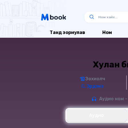
Танд зориулав
Ном
Хулан б
Зохиолч
С. Эрдэнэ
Аудио ном -
Аудио