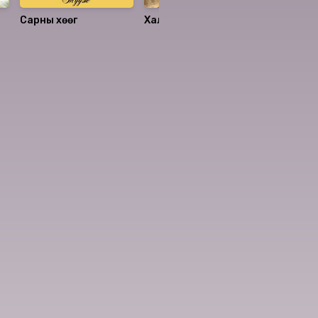
Сарны хөөг
Халхын заяат харгуй
Ул мөр
минь