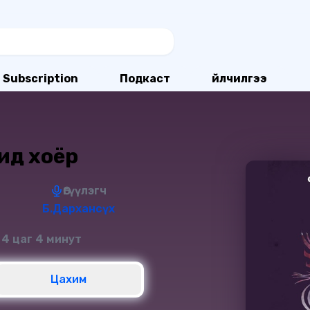
Subscription
Подкаст
Үйлчилгээ
ид хоёр
Өгүүлэгч
Б.Дархансүх
 4 цаг 4 минут
Цахим