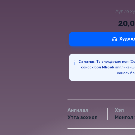
Аудио ху
20,
Худал
Санамж:
Та энэхүү аудио ном (
ℹ️
сонсох бол
Mbook
аппликэйш
сонсох б
Ангилал
Хэл
Утга зохиол
Монгол 