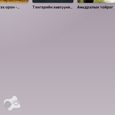
эх орон -
Тэнгэрийн хөвгүүний
Амьдралын тойрог
 тоонот
эцэслэл
аалцаарай.
 сэтгэгдэл
0