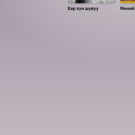
Хар хун шувуу
Миний 
Миний
Номын хэлэлцүүлэг
Номын талаар бусдад хув
Сонсогчдын үнэлгээ,