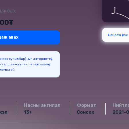
вилбар:
000₮
Сонсож үзэх
даж авах
Сонсох хувилбар)-ыг интернетгүй
нээр дамжуулан татаж аваад
оломжтой.
Насны ангилал
Формат
Нийтл
хэл
13+
Сонсох
2021-0