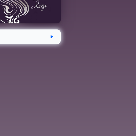
эгдсэн
Хугацаа
Аудио номын хэмж
5-19
4 цаг 4 минут
168.1 MB