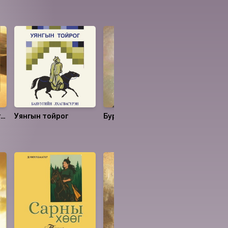
гэ
Уянгын тойрог
Бурханы шувуу
Сургамжи