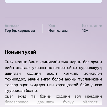
Ангилал
Хэл
Насны ангила
Гэр бүл, харилцаа
Монгол хэл
12+
Номын тухай
Энэхүү номыг Зинт клиникийн эмч нарын баг орчин
үеийн анагаах ухааны нотолгоотой эх сурвалжууд
ашиглан хүүхдийн өсөлт хөгжил, зонхилон
тохиолдох, өвчин эмгэг болон анхны тусламжийн
талаар эцэг эхчүүддээ нэн хэрэгцээтэй байх үүднээс
туурвисан болно.
Эцэг эхчүүд та бүхний хүүхдийн эрүүл мэндийн
боловсролоо дээшлүүлж буруу ойлголтоо