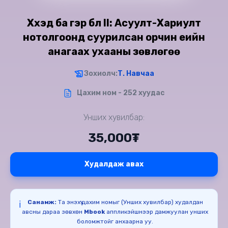
Хүүхэд ба гэр бүл II: Асуулт-Хариулт
нотолгоонд суурилсан орчин үеийн
анагаах ухааны зөвлөгөө
Зохиолч:
Т. Навчаа
Цахим ном - 252 хуудас
Унших хувилбар:
35,000₮
Худалдаж авах
Санамж:
Та энэхүү цахим номыг (Унших хувилбар) худалдан
ℹ️
авсны дараа зөвхөн
Mbook
аппликэйшнээр дамжуулан унших
боломжтойг анхаарна уу.