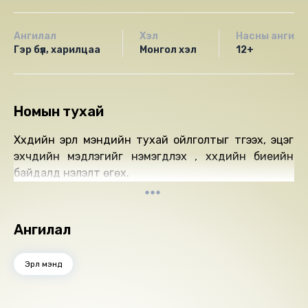
Ангилал
Хэл
Насны ангила
Гэр бүл, харилцаа
Монгол хэл
12+
Номын тухай
Хүүхдийн эрүүл мэндийн тухай ойлголтыг түгээх, эцэг
эхчүүдийн мэдлэгийг нэмэгдүүлэх , хүүхдийн биеийн
байдалд үнэлэлт өгөх.
Ангилал
Эрүүл мэнд