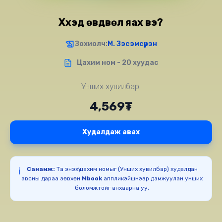
Хүүхэд өвдвөл яах вэ?
Зохиолч:
М. Зэсэмсүрэн
Цахим ном - 20 хуудас
Унших хувилбар:
4,569₮
Худалдаж авах
Санамж:
Та энэхүү цахим номыг (Унших хувилбар) худалдан
ℹ️
авсны дараа зөвхөн
Mbook
аппликэйшнээр дамжуулан унших
боломжтойг анхаарна уу.