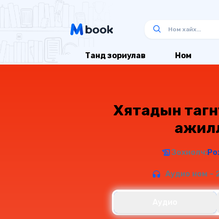
Танд зориулав
Ном
Хятадын тагн
ажил
Зохиолч:
Ро
Аудио ном - 
Аудио