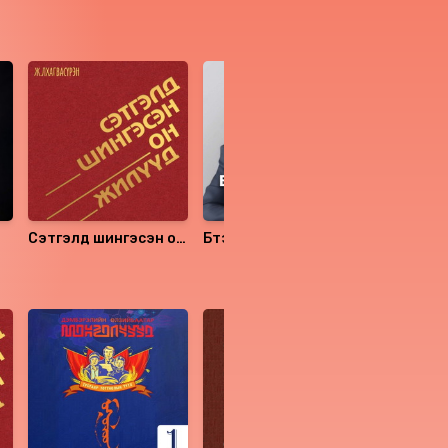
Сэтгэлд шингэсэн он
Бүтээлч Моносчууд
Хадагт х
жилүүд
бүгдийг тэгээс