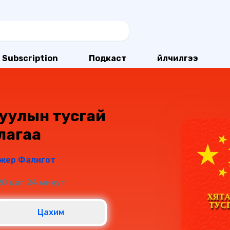
Subscription
Подкаст
Үйлчилгээ
уулын тусгай
лагаа
жер Фалигот
20 цаг 24 минут
Цахим