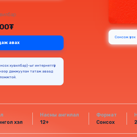
вилбар:
900₮
Сонсож үзэх
даж авах
Сонсох хувилбар)-ыг интернетгүй
нээр дамжуулан татаж аваад
оломжтой.
эл
Насны ангилал
Формат
нгол хэл
12+
Сонсох