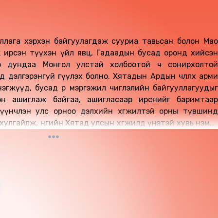
ллага хэрхэн байгуулагдаж сууриа тавьсан болон Мао
 ирсэн түүхэн үйл явц, Гадаадын бусад оронд хийсэн
р дундаа Монгол улстай холбоотой ч сонирхолтой
дэлгэрэнгүй өгүүлэх болно. Хятадын Ардын чөлөөлөх арми
эгжүүд, бусад өөр мэргэжил чиглэлийн байгууллагуудыг
эн ашиглаж байгаа, ашигласаар ирснийг баримтаар
үүнчлэн улс орноо дэлхийн хөгжилтэй орны түвшинд
хулгайлж, өнөөгийн Хятад улсын хөгжилд үнэтэй хувь нэмэр
омоос сонсож болно.