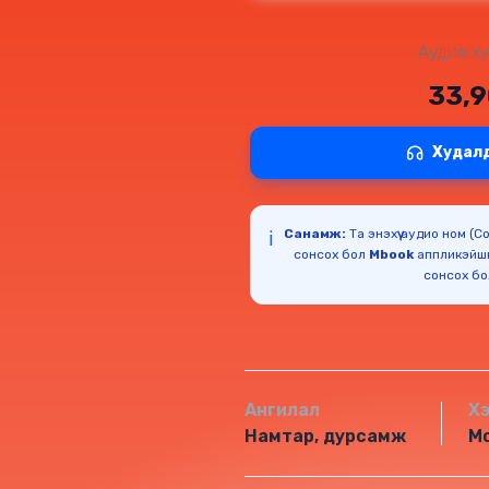
Аудио ху
33,
Худал
Санамж:
Та энэхүү аудио ном (
ℹ️
сонсох бол
Mbook
аппликэйш
сонсох б
Ангилал
Х
Намтар, дурсамж
Мо