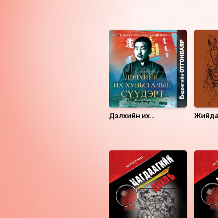
Ижил төстэй номнууд
Дэлхийн их
Жийда
хувьсгалын сүүдэрт
намтар
Санал болгох