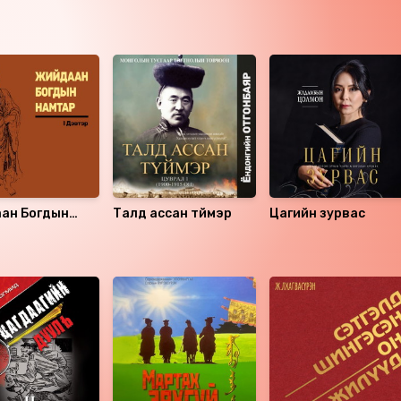
ан Богдын
Талд ассан түймэр
Цагийн зурвас
 1-р боть