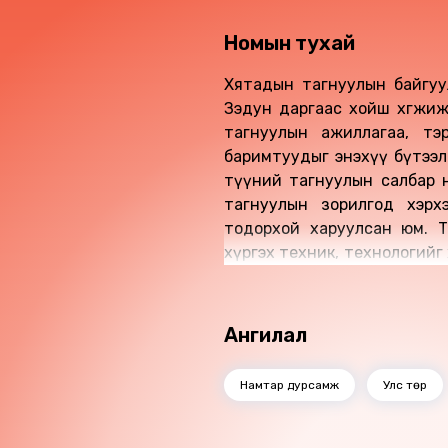
Номын тухай
Хятадын тагнуулын байгуу
Зэдун даргаас хойш хөгжиж
тагнуулын ажиллагаа, тэ
баримтуудыг энэхүү бүтээлд 
түүний тагнуулын салбар н
тагнуулын зорилгод хэрх
тодорхой харуулсан юм. Т
хүргэх техник, технологийг 
оруулсан талаар ч та энэ н
Ангилал
Намтар дурсамж
Улс төр