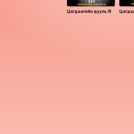
Цагдаагийн дууль III
Цагдаа
Номын хэлэлцүүлэг
Номын талаар бусдад хув
Сонсогчдын үнэлгээ,