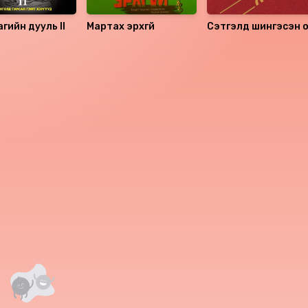
гийн дууль II
Мартах эрхгүй
Сэтгэлд шингэсэн 
жилүүд
аалцаарай.
 сэтгэгдэл
0