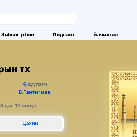
Subscription
Подкаст
Үйлчилгээ
ын түүх
Өгүүлэгч
Б.Гантигмаа
 8 цаг 12 минут
Цахим