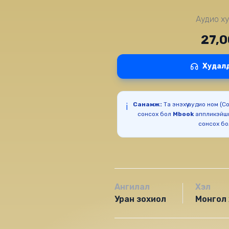
Аудио ху
27,
Худал
Санамж:
Та энэхүү аудио ном (
ℹ️
сонсох бол
Mbook
аппликэйш
сонсох б
Ангилал
Хэл
Уран зохиол
Монгол 