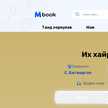
Танд зориулав
Ном
Их хайр
Зохиолч
С. Батжаргал
Аудио ном -
Аудио