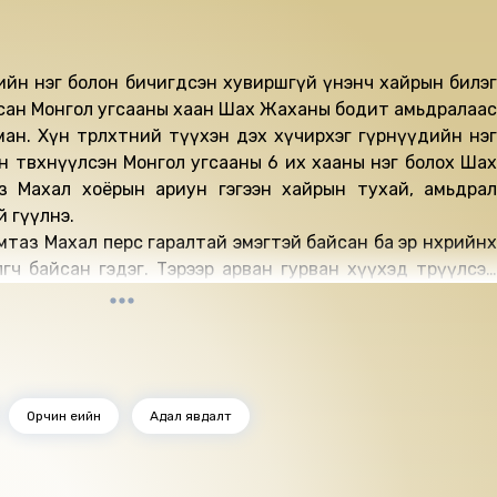
ийн нэг болон бичигдсэн хувиршгүй үнэнч хайрын билэг
сан Монгол угсааны хаан Шах Жаханы бодит амьдралаас
ан. Хүн төрөлхтөний түүхэн дэх хүчирхэг гүрнүүдийн нэг
н төвхнүүлсэн Монгол угсааны 6 их хааны нэг болох Шах
 Махал хоёрын ариун гэгээн хайрын тухай, амьдрал
 өгүүлнэ.
аз Махал перс гаралтай эмэгтэй байсан ба эр нөхрийнхөө
өгч байсан гэдэг. Тэрээр арван гурван хүүхэд төрүүлсэн
нтай хүнд нөхцөлд арван дөрөвдэх хүүхдээ төрүүлэхдээ дөч
тайгаар амь насаа алдсан юм. Хаан хатныхаа дурсгалыг
зориулсан цагаан гантиг ордон бариулсан нь өдгөө Таж
 агуу хайрын билэг тэмдэг болон сүндэрлэж байдаг билээ.
втрүүлэгч Б. Гантигмаа
Орчин үеийн
Адал явдалт