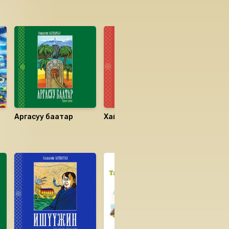
Аргасуу баатар
Хайду хаан
Охин хун