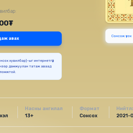
вилбар:
000₮
Сонсож үзэх
даж авах
Сонсох хувилбар)-ыг интернетгүй
нээр дамжуулан татаж аваад
оломжтой.
Насны ангилал
Формат
Нийтл
хэл
13+
Сонсох
2021-