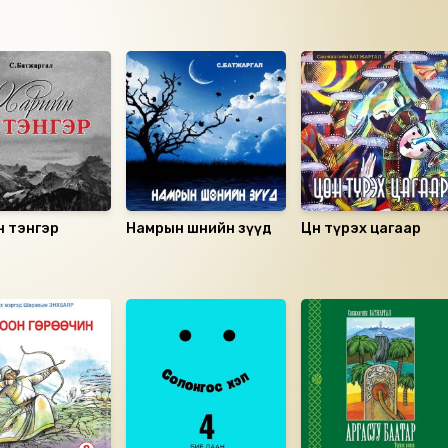
н тэнгэр
Намрын шөнийн зүүд
Цөн түрэх цагаар