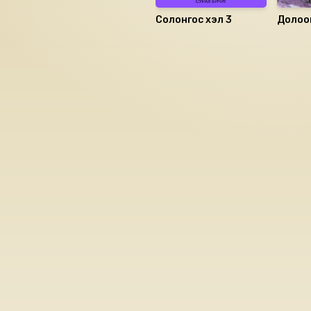
Солонгос хэл 3
Долоон 
Номын хэлэлцүүлэг
Номын талаар бусдад хув
Сонсогчдын үнэлгээ,