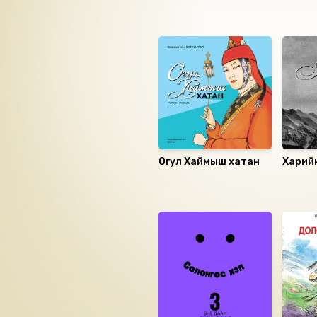
Ижил төстэй номнууд
Огул Хаймыш хатан
Харий
Санал болгох