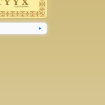
эгдсэн
Хугацаа
Аудио номын хэмж
04-15
8 цаг 12 минут
338.3 MB