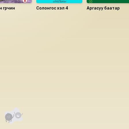
гөрөөчин
Солонгос хэл 4
Аргасуу баатар
аалцаарай.
 сэтгэгдэл
0