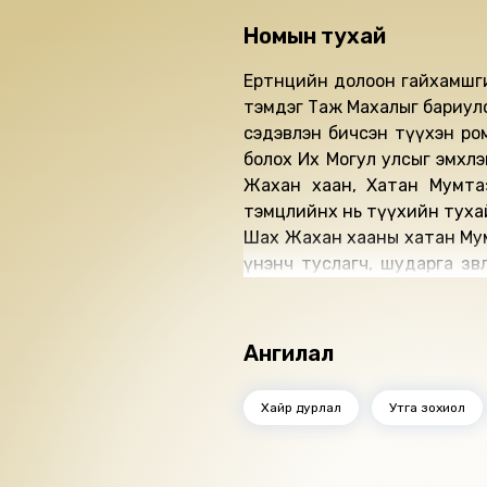
Номын тухай
Ертөнцийн долоон гайхамшг
тэмдэг Таж Махалыг бариул
сэдэвлэн бичсэн түүхэн ром
болох Их Могул улсыг эмхлэ
Жахан хаан, Хатан Мумтаз
тэмцлийнх нь түүхийн тухай
Шах Жахан хааны хатан Мумт
үнэнч туслагч, шударга зөвл
бөгөөд аян замд, дайн тулаа
хүрээгүй насандаа харамсал
мөнхжүүлэхийн тулд түүнд 
Ангилал
Махал нэрээр хүн төрөлхтөнд
Бүтээлийг уншсан: МУСТА нэ
Хайр дурлал
Утга зохиол