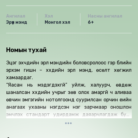
Ангилал
Хэл
Насны ангилал
Эрүүл мэнд
Монгол хэл
6+
Номын тухай
Эцэг эхчүүдийн эрүүл мэндийн боловсролоос гэр бүлийн
эрхэм гишүүн – хүүхдийн эрүүл мэнд, өсөлт хөгжил
хамаардаг.
“Яасан нь мэдэгдэхгүй” уйлж, халуурч, өвдөж
шаналсан хүүхдийн учрыг зөв олох амаргүй ч аливаа
өвчин эмгэгийн нотолгоонд суурилсан орчин үеийн
анагаах ухааны нэгдсэн нэг зарчмаар оношлон
эмчлэх стандарт удирдамж даяарчлагдаж буйг
баярламаар ололт гэлтэй. Үсрэнгүй хурдацтай
хөгжиж буй салбарын нэг нь анагаах ухаан, түүнтэй
хөл нийлүүлэн алхах нь түмэн олныхоо өмнө хүлээсэн