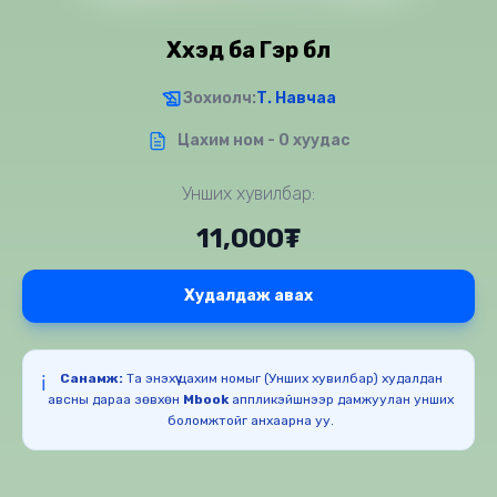
Хүүхэд ба Гэр бүл
Зохиолч:
Т. Навчаа
Цахим ном - 0 хуудас
Унших хувилбар:
11,000₮
Худалдаж авах
Санамж:
Та энэхүү цахим номыг (Унших хувилбар) худалдан
ℹ️
авсны дараа зөвхөн
Mbook
аппликэйшнээр дамжуулан унших
боломжтойг анхаарна уу.