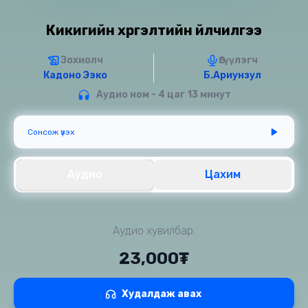
Кикигийн хүргэлтийн үйлчилгээ
Зохиолч
Өгүүлэгч
Кадоно Ээко
Б.Ариунзул
Аудио ном - 4 цаг 13 минут
Сонсож үзэх
Аудио
Цахим
Аудио хувилбар:
23,000₮
Худалдаж авах