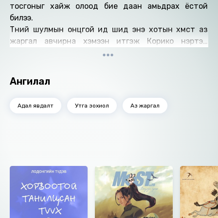
тосгоныг хайж олоод бие даан амьдрах ёстой
билээ.
Түүний шулмын онцгой ид шид энэ хотын хүмүүст аз
жаргал авчирна хэмээн итгэж Корико нэртэй
далайн эрэгт байрлах хотыг сонгон амьдрахаар
болдог. Гэвч хотын иргэдийн түүнд итгэх итгэл нь
төсөөлж байснаас бага байлаа. Аз болоход түүний
Ангилал
хөгжилтэй, найдвартай Жижи муур түүнтэй хамт
аялалд гарсан бөгөөд тэдний аялал төсөөлшгүй
Адал явдалт
Утга зохиол
Аз жаргал
сонин содон үйл явдлаар дүүрэн ажээ.
Бүтээлийг уншсан: Б.Ариунзул
Найруулагч: Д.Баярнэмэх, М.Сүрэнхорлоо
Ижил төстэй номнууд
"М BOOK" студид бүтээв.
Зохиогчийн эрх хуулиар хамгаалагдсан 2023 он.