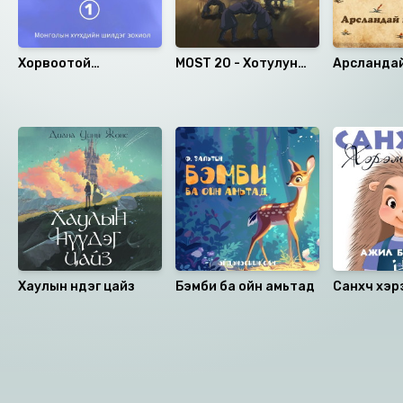
Хорвоотой
MOST 20 - Хотулун
Арсландай
танилцсан түүх I
гүнж
хаан
Санал болгох
Хаулын нүүдэг цайз
Бэмби ба ойн амьтад
Санхүүч хэ
ба цалин