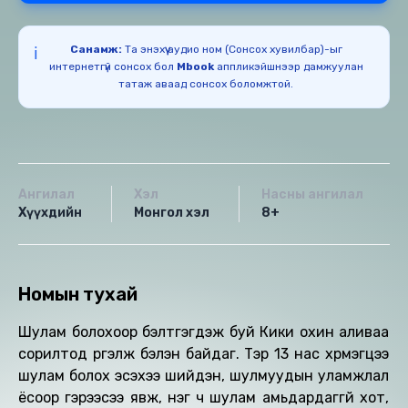
Санамж:
Та энэхүү аудио ном (Сонсох хувилбар)-ыг
ℹ️
интернетгүй сонсох бол
Mbook
аппликэйшнээр дамжуулан
татаж аваад сонсох боломжтой.
Ангилал
Хэл
Насны ангилал
Хүүхдийн
Монгол хэл
8+
Номын тухай
Шулам болохоор бэлтгэгдэж буй Кики охин аливаа
сорилтод үргэлж бэлэн байдаг. Тэр 13 нас хүрмэгцээ
шулам болох эсэхээ шийдэн, шулмуудын уламжлал
ёсоор гэрээсээ явж, нэг ч шулам амьдардаггүй хот,