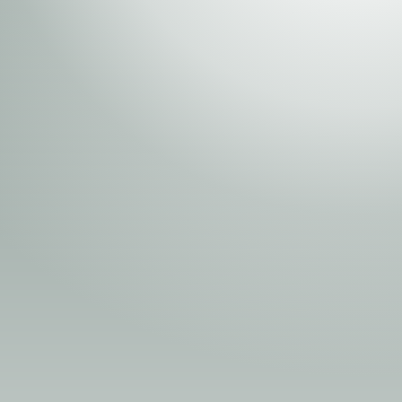
Номын хэлэлцүүлэг
Номын талаар бусдад хув
Уншигчдын үнэлгээ, 
Номд хамгийн 