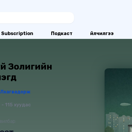
Subscription
Подкаст
Үйлчилгээ
үй Золигийн
лэгүүд
 Лхагвадорж
- 115 хуудас
вилбар: