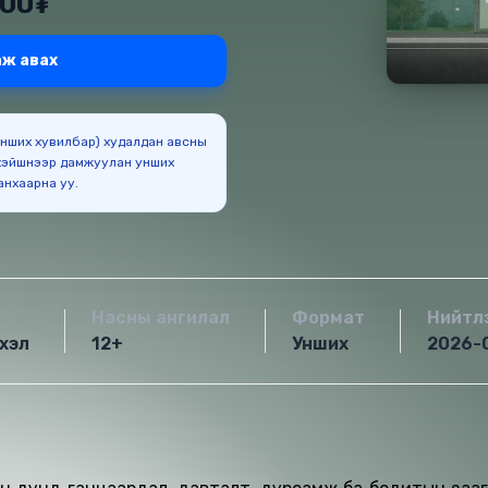
000₮
ж авах
(Унших хувилбар) худалдан авсны
эйшнээр дамжуулан унших
боломжтойг анхаарна уу.
Насны ангилал
Формат
Нийтл
хэл
12+
Унших
2026-