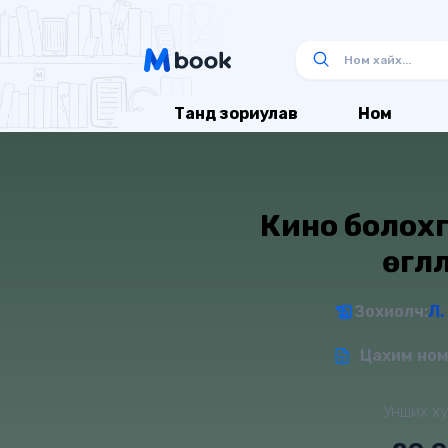
Танд зориулав
Ном
Кино болохг
өгүүл
Зохиолч:
Л.
Цахим ном 
Унших ху