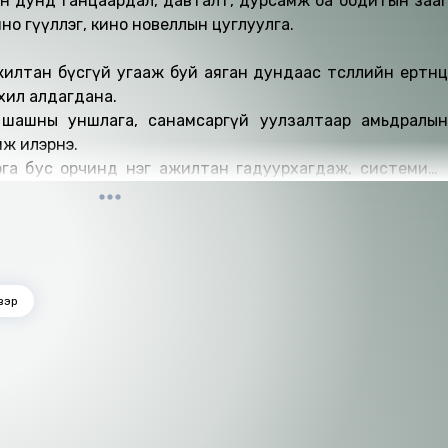
ын дунд ганцаардал, давталт, дурсамж ба бодитын зааг
но өгүүллэг, кино новеллын цуглуулга.
илтан бүсгүй угааж буй аяган дундаас төсөөллийн ертөнц
 хил алдагдана.
 шашны уншлага, санамсаргүй уулзалтаар амьдралын
мж илэрнэ.
рга бус орчинд нэг ажилтан гадуурхагдаж, системийн
эмшил, дотоод задрал, бага насны шарх давамгайлсан
арих замд фонтан бий” – Социализмын дараах хотын залуу
н хүмүүсийн мөр.
үвэр
цаг хугацаа, бодит ба төсөөллийн зааг бүдгэрч, Хасын дүр
үлдэнэ.
 дуу төрсөн ч дуучин нь эмгэнэлтэйгээр алагдаж, дуу нь
өрдөгч системийн худал, далд зохион байгуулалтыг олж
дорхой бус хэвээр үлдэнэ.