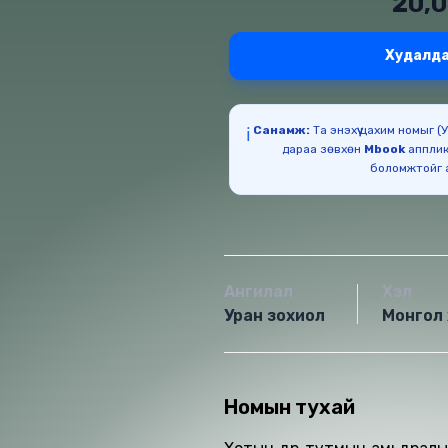
20,
Худалда
Санамж:
Та энэхүү цахим номыг 
ℹ️
дараа зөвхөн
Mbook
апплик
Ангилал
Хэл
Уран зохиол
Монгол 
Номын тухай