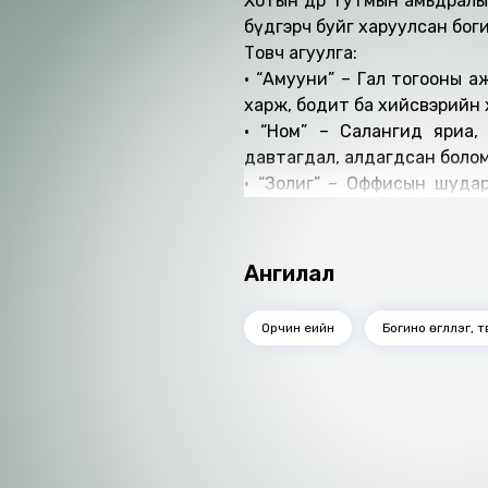
Хотын өдөр тутмын амьдрал
бүдгэрч буйг харуулсан боги
Товч агуулга:
• “Амууни” – Гал тогооны аж
харж, бодит ба хийсвэрийн
• “Ном” – Салангид яриа,
давтагдал, алдагдсан боло
• “Золиг” – Оффисын шуда
хүйтэн механизм тодорно.
• “Шарталт” – Архидалт, г
харанхуй хэсгүүд.
Ангилал
• “Найрагч”, “1988-89”, “Х
нас, уран бүтээл, мартагдса
Орчин үеийн
Богино өгүүллэг, тү
• “Уран гарт Хас” – Хөгжим, 
бодит эсэх нь эргэлзээтэй 
• “Аяны шувууд” – Алдаршсан
л амьд үлдэнэ.
• “25 мянгатын хэрэг” – М
харсан ч үнэн нь эцэстээ то