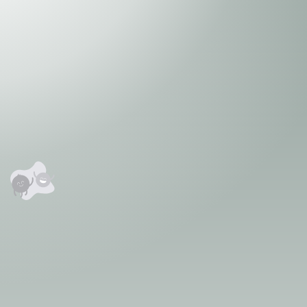
аалцаарай.
сэтгэгдэл
0
анхны үнэлгээг өгнө үү ⭐⭐⭐⭐⭐