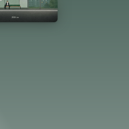
эгдсэн
Хуудасны тоо
Зохиолч
06-08
115 хуудас
Л. Лхагвадорж