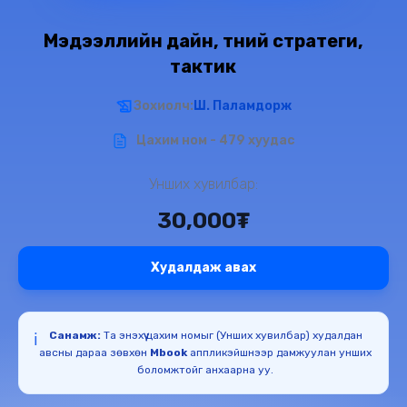
Мэдээллийн дайн, түүний стратеги,
тактик
Зохиолч:
Ш. Паламдорж
Цахим ном - 479 хуудас
Унших хувилбар:
30,000₮
Худалдаж авах
Санамж:
Та энэхүү цахим номыг (Унших хувилбар) худалдан
ℹ️
авсны дараа зөвхөн
Mbook
аппликэйшнээр дамжуулан унших
боломжтойг анхаарна уу.