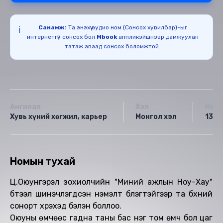
Санамж:
Та энэхүү аудио ном (Сонсох хувилбар)-ыг
ℹ️
интернетгүй сонсох бол
Mbook
аппликэйшнээр дамжуулан
татаж аваад сонсох боломжтой.
Ангилал
Хэл
Насн
Хувь хүний хөгжил, карьер
Монгол хэл
13+
Номын тухай
Ц.Оюунгэрэл зохиолчийн "Миний ажлын Ноу-Хау"
бүтээл шинэчлэгдсэн нэмэлт бүлэгтэйгээр та бүхний
сонорт хүрэхэд бэлэн боллоо.
Оюуны өмчөөс гадна таны бас нэг том өмч бол цаг