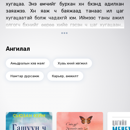
хугацаа. Энэ өмчийг бурхан хүн бүхэнд адилхан
заяажээ. Хүн яаж ч баяжаад танаас илүү цаг
хугацаатай болж чадахгүй юм. Иймээс таны ажил
олгогч бүхнийг өөрөө хийе гэсэн ч цаг хугацаанд
хавчигдах тул аргагүйн эрхэнд таныг хөлслөн
ажиллуулж байгаа. Та ажлын цагтаа бүрэн
хэмжээгээр хоёргүй сэтгэлээр ажилла. Ажлынхаа
Ангилал
цагаас бүү хийдүүл. Хөлс төлж байгаа ажлын цаг
хугацааг ажил олгогчдоо үнэнчээр зориулж сур.
Амьдралын хэв маяг
Хувь хүний хөгжил
Харин өөрийнхөө мэдлийн цагийг "Юмтай хүн юмаа
харамлаж буй" мэт ямар ч эргэлзээгүйгээр шулуухан
Намтар дурсамж
Карьер, амжилт
харамла. Та ажил олгогчдоо хөлс мөнгөгүйгээр
зарцуулсан цаг бүхнийхээ төлөө өөр нэмэлт ажил
хийж, орлого олох боломжоо алдаж байдаг. Үгүй дээ
л өөрийгөө хөгжүүлэх цагаа алдаж байдаг. Ийм
Ижил төстэй номнууд
учраас өөрийн мэдлийн цагийг өмчилж сур.
Өгүүлэгч: Б.Ариунзул
Найруулагч: Д.Баярнэмэх
"МBOOK" студид бүтээв.