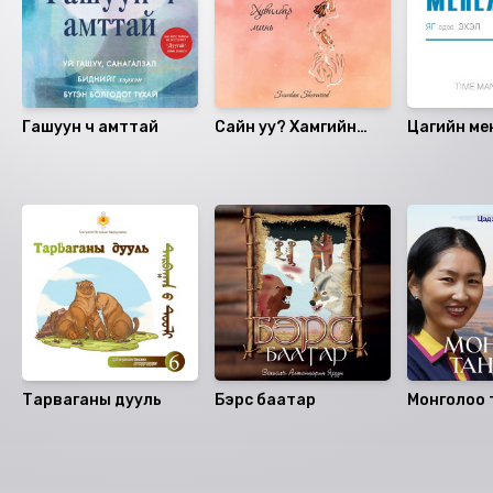
Зохиогчийн эрх хуулиар хамгаалагдсан 2021 он.
Гашуун ч амттай
Сайн уу? Хамгийн
Цагийн м
сайн хувилбар минь
Санал болгох
Тарваганы дууль
Бэрс баатар
Монголоо 