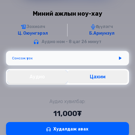
Миний ажлын ноу-хау
Зохиолч
Өгүүлэгч
Ц. Оюунгэрэл
Б.Ариунзул
Аудио ном - 8 цаг 26 минут
Сонсож үзэх
Аудио
Цахим
Аудио хувилбар:
11,000₮
Худалдаж авах