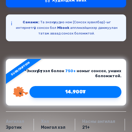
Худалдаж авах
Санамж:
Та энэхүү аудио ном (Сонсох хувилбар)-ыг
ℹ️
интернетгүй сонсох бол
Mbook
аппликэйшнээр дамжуулан
татаж аваад сонсох боломжтой.
SUBSCRIPTION
*Энэхүү бүтээл болон
750+
номыг сонсох, унших
боломжтой.
14,900₮
Ангилал
Хэл
Насны ангилал
Эротик
Монгол хэл
21+