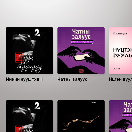
Ижил төстэй номнууд
Миний нууц түүхүүд II
Чатны залуус
Нүцгэн дуул
Санал болгох