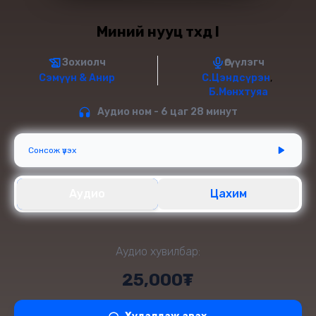
Миний нууц түүхүүд I
Зохиолч
Өгүүлэгч
Сэмүүн & Анир
С.Цэндсүрэн
,
Б.Мөнхтуяа
Аудио ном - 6 цаг 28 минут
Сонсож үзэх
Аудио
Цахим
Аудио хувилбар:
25,000₮