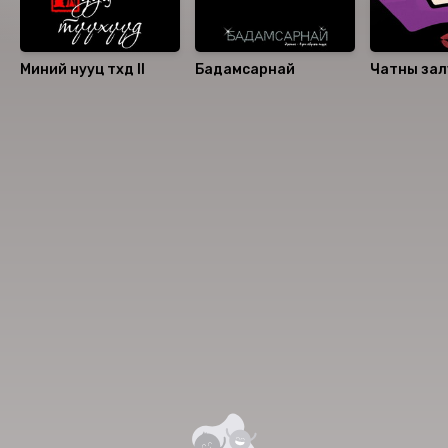
Миний нууц түүхүүд II
Бадамсарнай
Чатны зал
Номын хэлэлцүүлэг
Номын талаар бусдад хуваалцаарай.
Сонсогчдын үнэлгээ, сэтгэгдэл
0