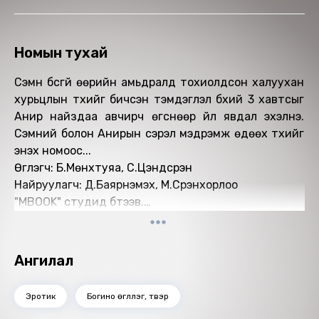
Номын тухай
Сэмүүн бүсгүй өөрийн амьдралд тохиолдсон халуухан
хурьцлын түүхийг бичсэн тэмдэглэл бүхий 3 хавтсыг
Анир найздаа авчирч өгснөөр үйл явдал эхэлнэ.
Сэмүүний болон Анирын сэрэл мэдрэмж өдөөх түүхийг
энэхүү номоос...
Өгүүлэгч: Б.Мөнхтуяа, С.Цэндсүрэн
Найруулагч: Д.Баярнэмэх, М.Сүрэнхорлоо
"МBOOK" студид бүтээв.
Зохиогчийн эрх хуулиар хамгаалагдсан 2025 он.
Ангилал
Эротик
Богино өгүүллэг, түүвэр