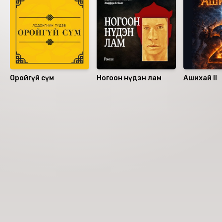
Оройгүй сүм
Ногоон нүдэн лам
Ашихай II
Номын хэлэлцүүлэг
Номын талаар бусдад хуваалцаарай.
Уншигчдын үнэлгээ, сэтгэгдэл
0