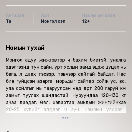
Ангилал
Хэл
Насны ангилал
Түүх
Монгол хэл
12+
Номын тухай
Монгол адуу жижгэвтэр ч бахим биетэй, уналга
эдэлгээнд тун сайн, урт холын замд эцэж цуцах нь
бага, өл даах тэсвэр, тэвчээр сайтай байдаг. Нас
бие гүйцсэн азарга, морьдыг сайтар сойж ус, өвс,
уяа сойлгыг нь тааруулсан үед өдөртөө 200 гаруй км
замыг туулах шандастай. Нуруундаа 120-130 кг
ачаа даадаг. Өвөл, хавартаа амьдын жингийнхээ
20-25 хувийг алддаг ч зун, намрын улиралд
бэлчээрээсээ бүрэн нөхөж чаддаг онцлогтой. Энэхүү
гайхамшигт Монгол адууны зарим сонирхолтой
түүхээс та бүхэнд хүргэж байна.