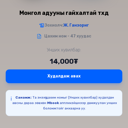
Монгол адууны гайхалтай түүхүүд
Зохиолч:
Ж. Ганзориг
Цахим ном - 47 хуудас
Унших хувилбар:
14,000₮
Худалдаж авах
Санамж:
Та энэхүү цахим номыг (Унших хувилбар) худалдан
ℹ️
авсны дараа зөвхөн
Mbook
аппликэйшнээр дамжуулан унших
боломжтойг анхаарна уу.