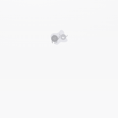
Уншигчдын үнэлгээ, сэтгэгдэл
0
Номд хамгийн анхны үнэлгээг өгнө үү ⭐⭐⭐⭐⭐