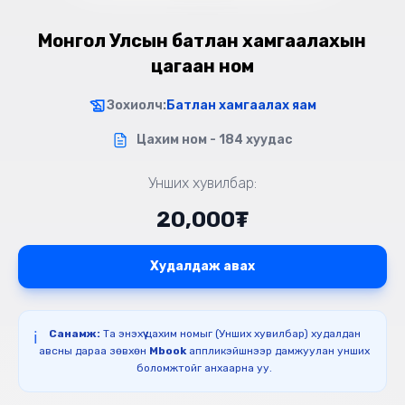
Монгол Улсын батлан хамгаалахын
цагаан ном
Зохиолч:
Батлан хамгаалах яам
Цахим ном - 184 хуудас
Унших хувилбар:
20,000₮
Худалдаж авах
Санамж:
Та энэхүү цахим номыг (Унших хувилбар) худалдан
ℹ️
авсны дараа зөвхөн
Mbook
аппликэйшнээр дамжуулан унших
боломжтойг анхаарна уу.