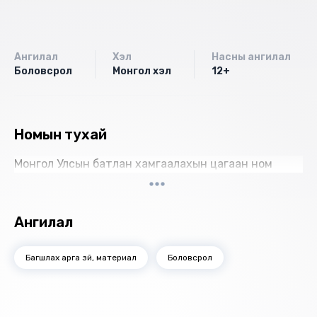
Ангилал
Хэл
Насны ангилал
Боловсрол
Монгол хэл
12+
Номын тухай
Монгол Улсын батлан хамгаалахын цагаан ном
Ангилал
Багшлах арга зүй, материал
Боловсрол