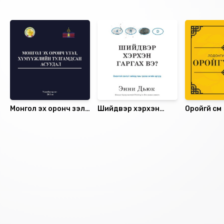
Санал болгох
Монгол эх оронч үзэл,
Шийдвэр хэрхэн
Оройгүй сүм
хүмүүжлийн тулгамдсан
гаргах вэ?
асуудал
Номын хэлэлцүүлэг
Номын талаар бусдад хуваалцаарай.