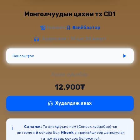
Монголчуудын цахим түүх CD1
Зохиолч:
Д. Өлзийбаатар
Аудио ном - 10 цаг 33 минут
Сонсож үзэх
Аудио хувилбар:
12,900₮
Худалдаж авах
Санамж:
Та энэхүү аудио ном (Сонсох хувилбар)-ыг
ℹ️
интернетгүй сонсох бол
Mbook
аппликэйшнээр дамжуулан
татаж аваад сонсох боломжтой.