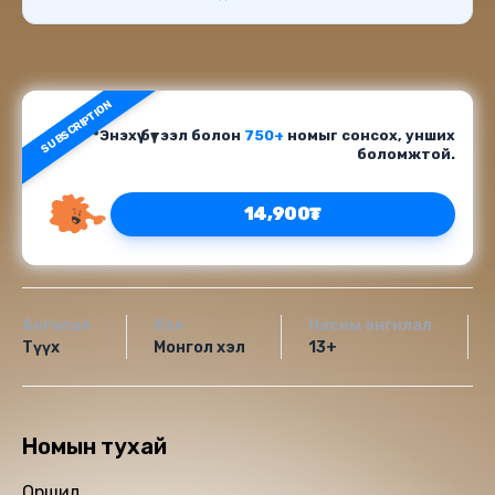
SUBSCRIPTION
*Энэхүү бүтээл болон
750+
номыг сонсох, унших
боломжтой.
14,900₮
Ангилал
Хэл
Насны ангилал
Түүх
Монгол хэл
13+
Номын тухай
Оршил