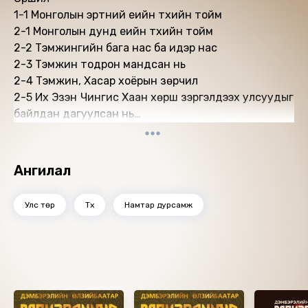
1-1 Монголын эртний үеийн түүхийн тойм
2-1 Монголын дунд үеийн түүхийн тойм
2-2 Тэмүүжингийн бага нас ба идэр нас
2-3 Тэмүүжин тодрон мандсан нь
2-4 Тэмүүжин, Хасар хоёрын зөрчил
2-5 Их Эзэн Чингис Хаан хөрш зэргэлдээх улсуудыг
байлдан дагуулсан нь
2-6 Алтан, Тангууд болон бусад улсуудыг байлдан
дагуулсан нь
2-7 Хорезмын Хаант улсыг байлдан дагуулсан нь
Ангилал
2-8 Их Эзэн Чингис Хааны сүүлчийн аян дайн
2-9 Их Чингис хааны тогтоосон төр ёсны тухай
Улс төр
Түүх
Намтар дурсамж
2-10 Их Эзэн Чингис хаан Бумбын шашны Их Арш
Чанчун Бумбатай уулзсан нь
2-11 Их Эзэн Чингисийн дахаар Их хаадын үе
2-12 Лигнэцийн Тулалдаан
Ижил төстэй номнууд
2-13 Өгөөдэй Хаан нас барж Гүег Хаан болсон нь
2-14 Мөнх Хаан ор суусан нь