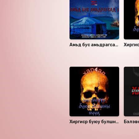
Амьд бус амьдрагсад
Хиргис
3
нууц
Санал болгох
Хиргисүүр буюу булшны
Бэлэв
нууц