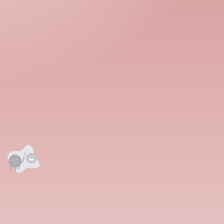
аалцаарай.
 сэтгэгдэл
0
анхны үнэлгээг өгнө үү ⭐⭐⭐⭐⭐