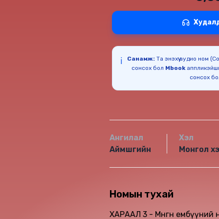
Худал
Санамж:
Та энэхүү аудио ном (
ℹ️
сонсох бол
Mbook
аппликэйш
сонсох б
Ангилал
Хэл
Аймшгийн
Монгол х
Номын тухай
ХАРААЛ 3 - Мөнгөн ембүүний 