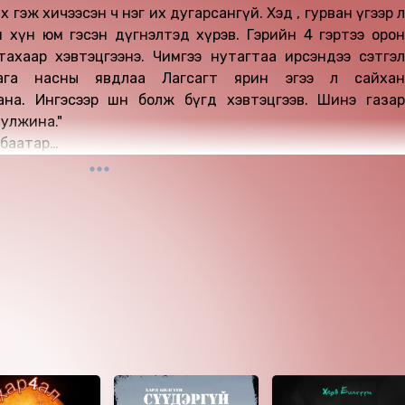
ах гэж хичээсэн ч нэг их дугарсангүй. Хэд , гурван үгээр л
 хүн юм гэсэн дүгнэлтэд хүрэв. Гэрийн 4 гэртээ орон
ахаар хэвтэцгээнэ. Чимгээ нутагтаа ирсэндээ сэтгэл
бага насны явдлаа Лагсагт ярин эгээ л сайхан
на. Ингэсээр шөнө болж бүгд хэвтэцгээв. Шинэ газар
хулжина."
тбаатар
гаалагдсан 2023 он.