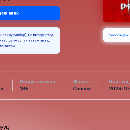
даж авах
Сонсох хувилбар)-ыг интернетгүй
Сонсож үзэх
нээр дамжуулан татаж аваад
оломжтой.
Насны ангилал
Формат
Нийтлэг
эл
18+
Сонсох
2023-10
нууц