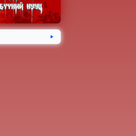
дсэн
Хугацаа
Аудио номын хэмжээ
-18
1 цаг 28 минут
61.1 MB