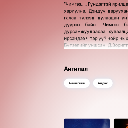
"Чимгээ..... Гүндэгтэй ярилц
хариулна. Дэндүү даруухан
галаа түлээд дулаацан унт
дүүрэн байв.. Чимгээ 
дурсамжуудаасаа хуваалца
ирсэндээ ч тэр үү? нойр нь 
Бүтээлийг уншсан: Д.Зориг
Найруулагч: Д.Баярнэмэх
"Блью Нөүтс" студид бүтээв.
Зохиогчийн эрх хуулиар хам
Ангилал
Аймшгийн
Айдас
Ижил төстэй номнууд