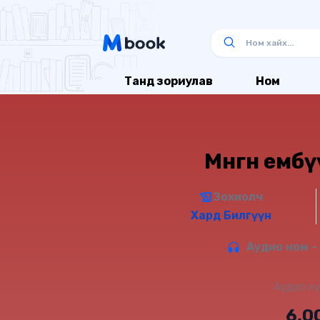
Танд зориулав
Ном
Мөнгөн емб
Зохиолч
Хард Билгүүн
Аудио ном -
Аудио ху
6,0