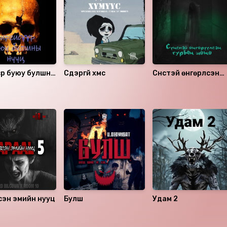
үүр буюу булшны
Сүүдэргүй хүмүүс
Сүнстэй өнгөрүүлсэн
гурван шөнө
сэн эмийн нууц
Булш
Удам 2