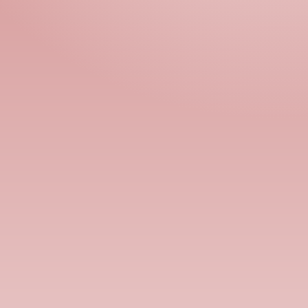
Номын хэлэлцүүлэг
Номын талаар бусдад хув
Сонсогчдын үнэлгээ,
Номд хамгийн 