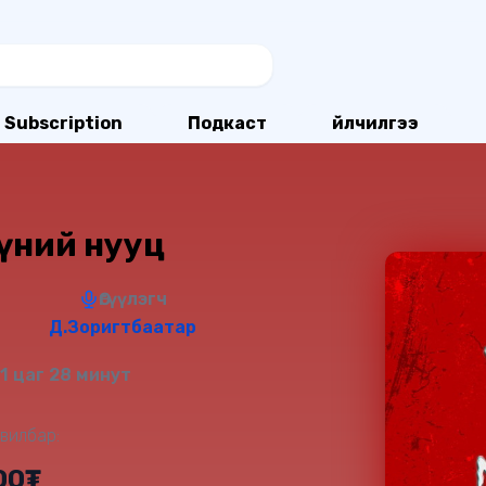
Subscription
Подкаст
Үйлчилгээ
үүний нууц
Өгүүлэгч
Д.Зоригтбаатар
 1 цаг 28 минут
вилбар:
00₮