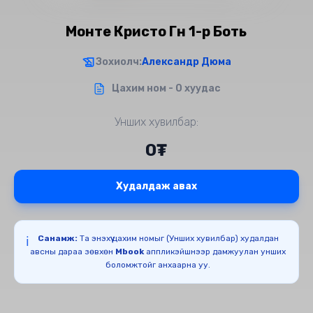
Монте Кристо Гүн 1-р Боть
Зохиолч:
Александр Дюма
Цахим ном - 0 хуудас
Унших хувилбар:
0₮
Худалдаж авах
Санамж:
Та энэхүү цахим номыг (Унших хувилбар) худалдан
ℹ️
авсны дараа зөвхөн
Mbook
аппликэйшнээр дамжуулан унших
боломжтойг анхаарна уу.