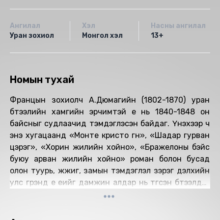
Ангилал
Хэл
Насны ангилал
Уран зохиол
Монгол хэл
13+
Номын тухай
Францын зохиолч А.Дюмагийн (1802-1870) уран
бүтээлийн хамгийн эрчимтэй үе нь 1840-1848 он
байсныг судлаачид тэмдэглэсэн байдаг. Үнэхээр ч
энэ хугацаанд «Монте кристо гүн», «Шадар гурван
цэрэг», «Хорин жилийн хойно», «Бражелоны бэйс
буюу арван жилийн хойно» роман болон бусад
олон туурь, жүжиг, замын тэмдэглэл зэрэг дэлхийн
улс гүрэнд үе үеийг дамжин алдар нь түгсэн бүтээлүүдээ
туурвисан байдаг.
«Монте кристо гүн» романыг бичих санаа 1892 онд