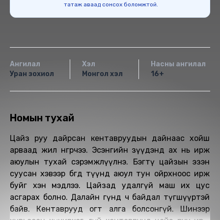
татаж аваад сонсох боломжтой.
Ангилал
Хэл
Насны ангилал
Уран зохиол
Монгол хэл
16+
Номын тухай
Цайз руу дайрсан кентавруудын дайнаас хойш
арваад жил өнгөрчээ. Эсэнгийн зүүдэнд ах нь ирж
аюулын тухай сэрэмжлүүлнэ. Бэгтү цайзын эзэн
суусан хэвээр бөгөөд түүнд аюул тун ойрхноос ирж
буйг хэн мэдлээ. Цайзад удалгүй маш их цус
асгарах болно. Далайн гүнд ч байдал түгшүүртэй
байв. Кентаврууд огт алга болсонгүй. Шинээр