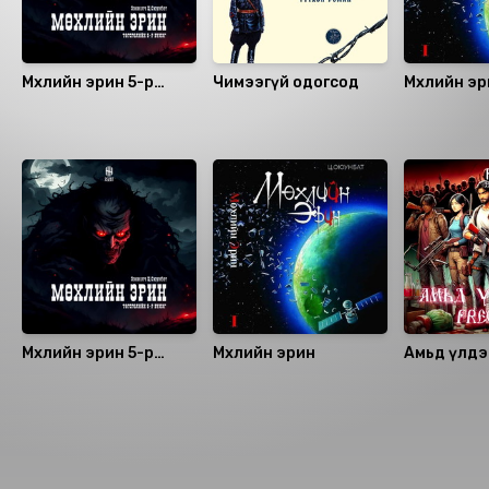
Мөхлийн эрин 5-р
Чимээгүй одогсод
Мөхлийн э
бүлэг
Санал болгох
Мөхлийн эрин 5-р
Мөхлийн эрин
Амьд үлдэ
бүлэг
Prequel