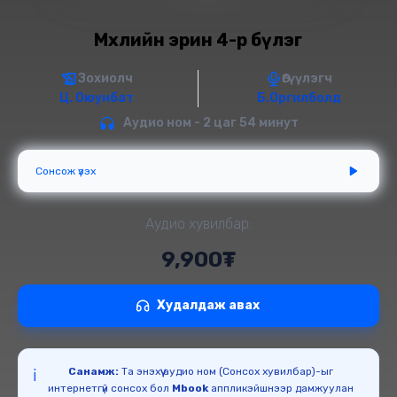
Мөхлийн эрин 4-р бүлэг
Зохиолч
Өгүүлэгч
Ц. Оюунбат
Б.Оргилболд
Аудио ном - 2 цаг 54 минут
Сонсож үзэх
Аудио хувилбар:
9,900₮
Худалдаж авах
Санамж:
Та энэхүү аудио ном (Сонсох хувилбар)-ыг
ℹ️
интернетгүй сонсох бол
Mbook
аппликэйшнээр дамжуулан