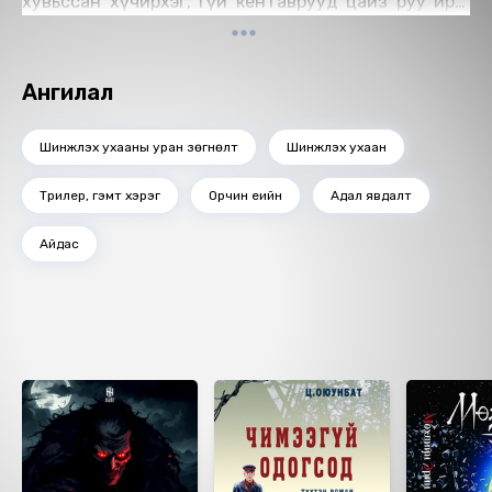
хувьссан хүчирхэг, өөгүй кентаврууд цайз руу ирж
байна...
Ангилал
Шинжлэх ухааны уран зөгнөлт
Шинжлэх ухаан
Трилер, гэмт хэрэг
Орчин үеийн
Адал явдалт
Айдас
Ижил төстэй номнууд